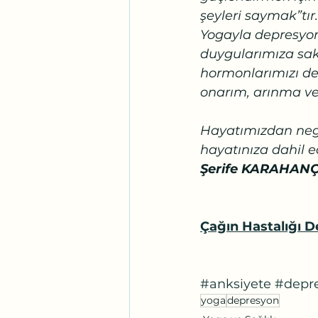
şeyleri saymak”tır.
Yogayla depresyon
duygularımıza sakin
hormonlarımızı de
onarım, arınma ve ş
Hayatımızdan negat
hayatınıza dahil e
Şerife KARAHANÇ
Çağın Hastalığı D
#anksiyete
#depr
yoga
depresyon