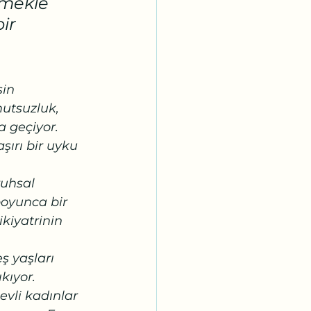
mekle 
ir 
in 
utsuzluk, 
 geçiyor. 
şırı bir uyku 
uhsal 
boyunca bir 
kiyatrinin 
ş yaşları 
kıyor. 
evli kadınlar 