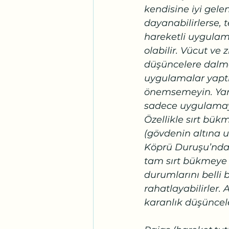
kendisine iyi gele
dayanabilirlerse,
hareketli uygulama
olabilir. Vücut ve
düşüncelere dalma
uygulamalar yaptır
önemsemeyin. Yara
sadece uygulamayı
Özellikle sırt bük
(gövdenin altına u
Köprü Duruşu’nda
tam sırt bükmeye 
durumlarını belli 
rahatlayabilirler
karanlık düşünceler