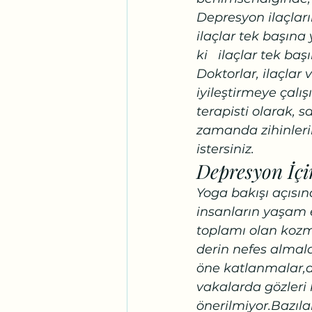
Depresyon ilaçları
ilaçlar tek başına
ki   ilaçlar tek başı
Doktorlar, ilaçlar 
iyileştirmeye çalı
terapisti olarak, 
zamanda zihinleri
istersiniz.
Depresyon İç
Yoga bakışı açısın
insanların yaşam e
toplamı olan kozmi
derin nefes almal
öne katlanmalar,de
vakalarda gözleri
önerilmiyor.Bazılar