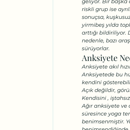
geliyor. Bir başka 
riskli grup ise ayr
sonuçsa, kuşkusuz,
yirmibeş yılda top
arttığı bildiriliyo
nedenle, bazı ara
sürüyorlar.
Anksiyete Ne
Anksiyete akıl hızı
Anksiyetede bu hız
kendini gösterebil
Açık değildir, gö
Kendisini , iştahsı
Ağır anksiyete ve 
süresince yoga ter
benimsenmiştir. Y
benimsendiğinde, i