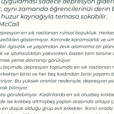
 uygulaması sadece depresyon gider
, aynı zamanda öğrencilerinizi derin b
 huzur kaynağıyla temasa sokabilir. 
McCall
epresyon en sık rastlanan ruhsal bozukluk. Herkes
zellikleri göstermiyor. Kiminde karamsarlık ve um
bir ilgisizlik ve yaşamdan zevk alamama ön plana
k ve iştahsızlıktan yakınırken, bazen tam tersine a
emek yeme davranışı görülüyor. 
u biçimde, depresyon toplumda en sık rastlanan r
rkekten birisi ve her beş kadından birisi yaşamı 
riyor. Bu yüksek oranlar nedeniyle, depresyon psi
ak biliniyor. 
a görülebiliiyor. Kadınlarda en sık otuzbeş kırkbe
de ise kırkbeş altmışbeş yaşları arasında ortaya çı
 en düşük olduğu grup evli erkekler. İkinci sırada 