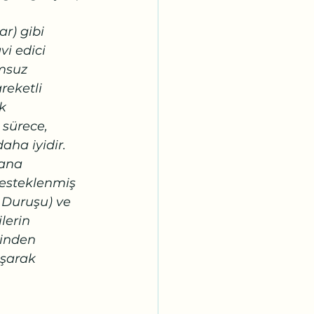
r) gibi 
i edici 
msuz 
eketli 
k 
sürece, 
ha iyidir. 
sana 
desteklenmiş 
Duruşu) ve 
lerin 
rinden 
şarak 