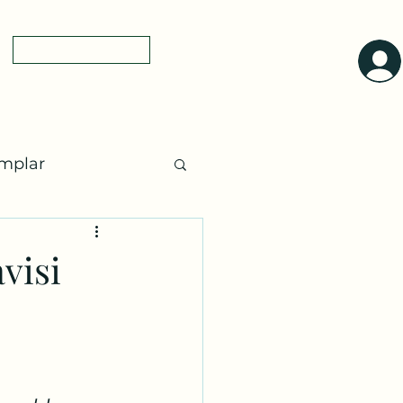
0(545)5318775
yol tarifi
a
mplar
ları
Ayurveda
visi