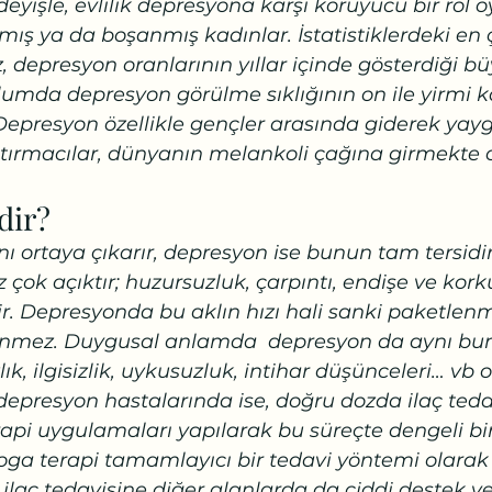
deyişle, evlilik depresyona karşı koruyucu bir rol 
ılmış ya da boşanmış kadınlar. İstatistiklerdeki en 
 depresyon oranlarının yıllar içinde gösterdiği büy
lumda depresyon görülme sıklığının on ile yirmi k
r. Depresyon özellikle gençler arasında giderek yayg
ştırmacılar, dünyanın melankoli çağına girmekte o
dir?
nı ortaya çıkarır, depresyon ise bunun tam tersidir
 çok açıktır; huzursuzluk, çarpıntı, endişe ve kork
ir. Depresyonda bu aklın hızı hali sanki paketlenmi
rünmez. Duygusal anlamda  depresyon da aynı bunu
zlık, ilgisizlik, uykusuzluk, intihar düşünceleri… vb 
depresyon hastalarında ise, doğru dozda ilaç tedav
api uygulamaları yapılarak bu süreçte dengeli bi
oga terapi tamamlayıcı bir tedavi yöntemi olarak
laç tedavisine diğer alanlarda da ciddi destek v