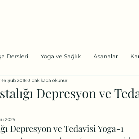
tel:
a
Online Randevu
Etkinlikler
Blog
Youtube
Daha fazl
a Dersleri
Yoga ve Sağlık
Asanalar
Ka
r
16 Şub 2018
3 dakikada okunur
 Karuna Yoga
Koşalar
Uzmanlaşma Program
talığı Depresyon ve Teda
ğu 2025
ığı Depresyon ve Tedavisi Yoga-1