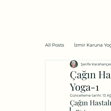
Bostanlı Karuna Yoga
Ana Sayfa
Ders Programı
Fiyat Listesi
Mağaz
All Posts
İzmir Karuna Yog
Şerife Karahançe
Yoga Mitolojisi
İzmir
Çağın Has
Yoga-1
Güncelleme tarihi:
13 A
Çağın Hastal