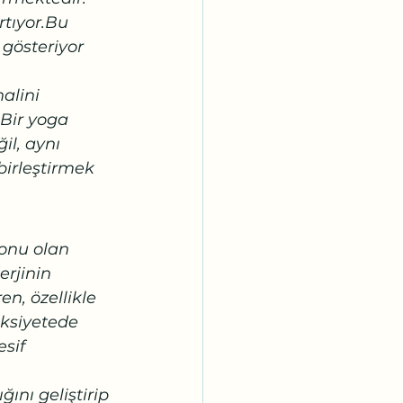
rtıyor.Bu 
gösteriyor  
alini 
 Bir yoga 
l, aynı 
irleştirmek  
onu olan 
rjinin 
n, özellikle 
ksiyetede 
sif 
ını geliştirip 