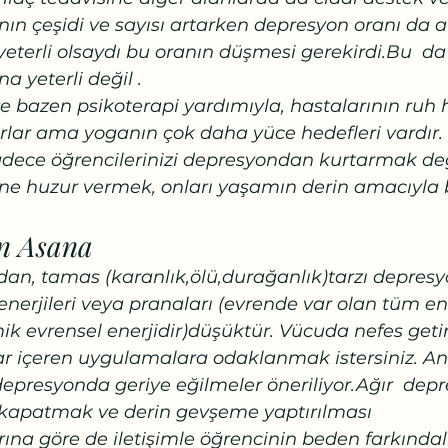
nın çeşidi ve sayısı artarken depresyon oranı da a
 yeterli olsaydı bu oranın düşmesi gerekirdi.Bu  da 
na yeterli değil .
ve bazen psikoterapi yardımıyla, hastalarının ruh h
şırlar ama yoganın çok daha yüce hedefleri vardır.
sadece öğrencilerinizi depresyondan kurtarmak deği
ne huzur vermek, onları yaşamın derin amacıyla b
in Asana
dan, tamas (karanlık,ölü,durağanlık)tarzı depresy
nerjileri veya pranaları (evrende var olan tüm ene
k evrensel enerjidir)düşüktür. Vücuda nefes getire
ar içeren uygulamalara odaklanmak istersiniz. An
presyonda geriye eğilmeler öneriliyor.Ağır  depre
 kapatmak ve derin gevşeme yaptırılması 
ına göre de iletişimle öğrencinin beden farkındalığ