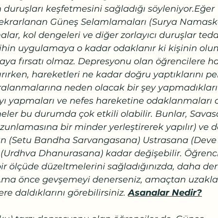
n duruşları keşfetmesini sağladığı söyleniyor.Eğer 
 tekrarlanan Güneş Selamlamaları (Surya Namaska
lar, kol dengeleri ve diğer zorlayıcı duruşlar tedav
 zihin uygulamaya o kadar odaklanır ki kişinin olu
ya fırsatı olmaz. Depresyonu olan öğrencilere har
ırken, hareketleri ne kadar doğru yaptıklarını pe
lanmalarına neden olacak bir şey yapmadıkları 
 yapmaları ve nefes hareketine odaklanmaları da
meler bu durumda çok etkili olabilir. Bunlar, Sava
zunlamasına bir minder yerleştirerek yapılır) ve 
n (Setu Bandha Sarvangasana) Ustrasana (Deve 
(Urdhva Dhanurasana) kadar değişebilir. Öğrenci
bir ölçüde düzeltmelerini sağladığınızda, daha de
. Ama önce gevşemeyi denerseniz, amaçtan uzakla
e daldıklarını görebilirsiniz. 
Asanalar Nedir?