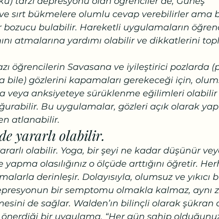
ku) tarzı depresyonu olan öğrenciler de, Güneş 
 sırt bükmelere olumlu cevap verebilirler ama ba
ir bozucu bulabilir. Hareketli uygulamaların öğrenc
mını atmalarına yardımı olabilir ve dikkatlerini top
 bazı öğrencilerin Savasana ve iyileştirici pozlarda
 bile) gözlerini kapamaları gerekeceği için, olum
 veya anksiyeteye sürüklenme eğilimleri olabilir
rabilir. Bu uygulamalar, gözleri açık olarak yapıl
 atlanabilir. 
de yararlı olabilir.
ararlı olabilir. Yoga, bir şeyi ne kadar düşünür ve
yapma olasılığınız o ölçüde arttığını öğretir. Her
malarla derinleşir. Dolayısıyla, olumsuz ve yıkıcı bi
depresyonun bir semptomu olmakla kalmaz, aynı
esini de sağlar. Walden’ın bilinçli olarak şükra
 önerdiği bir uygulama, “Her gün sahip olduğunuz