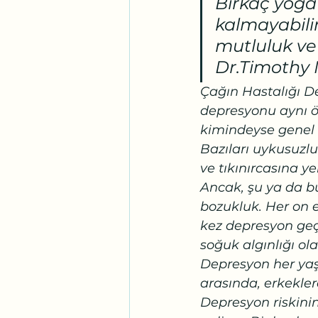
Birkaç yoga
kalmayabilir
mutluluk ve
Dr.Timothy 
Çağın Hastalığı D
depresyonu aynı ö
kimindeyse genel 
Bazıları uykusuzlu
ve tıkınırcasına y
Ancak, şu ya da b
bozukluk. Her on e
kez depresyon geçi
soğuk algınlığı olar
Depresyon her yaşt
arasında, erkekler
Depresyon riskinin