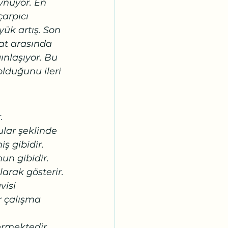
oynuyor. En 
çarpıcı 
ük artış. Son 
at arasında 
ınlaşıyor. Bu 
lduğunu ileri 
. 
ular şeklinde 
ş gibidir. 
n gibidir. 
olarak gösterir.
isi 
r çalışma 
 
ermektedir.