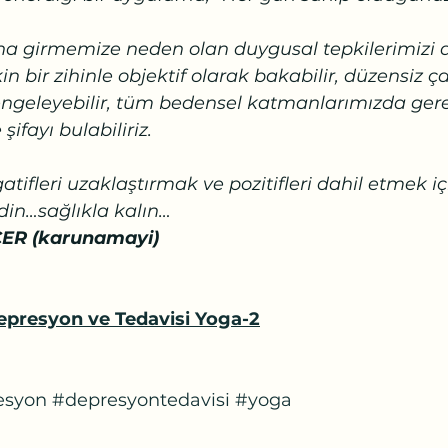
 
a girmemize neden olan duygusal tepkilerimizi de
 bir zihinle objektif olarak bakabilir, düzensiz ça
ngeleyebilir, tüm bedensel katmanlarımızda gerek
ifayı bulabiliriz.
ifleri uzaklaştırmak ve pozitifleri dahil etmek iç
din…sağlıkla kalın…
ER (karunamayi)
epresyon ve Tedavisi Yoga-2
esyon
#depresyontedavisi
#yoga