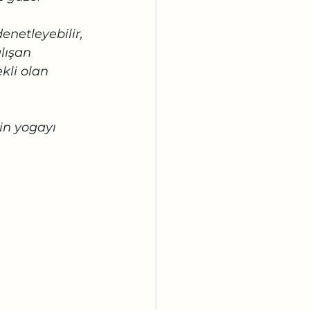
netleyebilir, 
lışan 
li olan 
in yogayı 