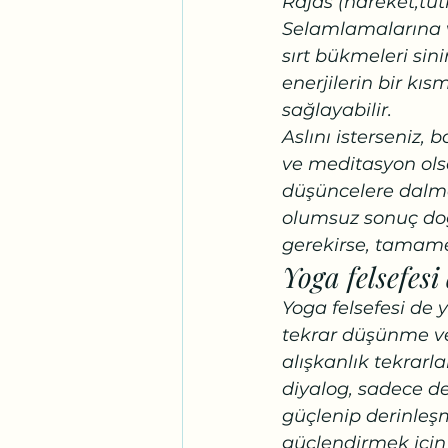
Rajas (hareket,tut
Selamlamalarına ve
sırt bükmeleri sin
enerjilerin bir kıs
sağlayabilir. 
Aslını isterseniz,
ve meditasyon olsa
düşüncelere dalma
olumsuz sonuç doğu
gerekirse, tamamen
Yoga felsefesi 
Yoga felsefesi de y
tekrar düşünme ve 
alışkanlık tekrarla
diyalog, sadece 
güçlenip derinleşm
güçlendirmek için