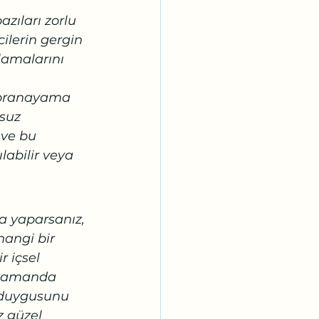
zıları zorlu 
ilerin gergin 
lamalarını 
 (pranayama 
suz 
 ve bu 
abilir veya 
ya yaparsanız, 
hangi bir 
r içsel 
 zamanda 
n duygusunu 
 güzel 