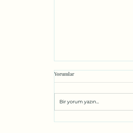
Yorumlar
Bir yorum yazın...
Kundalini Yoga Nedir ve
Faydaları Nelerdir? Kundalini