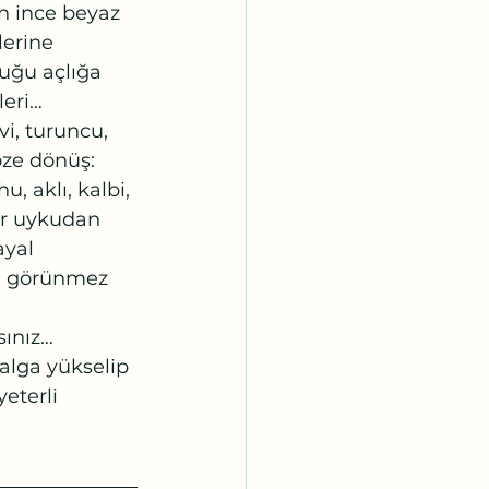
n ince beyaz 
lerine 
uğu açlığa 
eri… 
i, turuncu, 
öze dönüş: 
, aklı, kalbi, 
bir uykudan 
ayal 
şan görünmez 
sınız…
alga yükselip 
eterli 