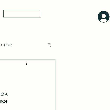
0(545)5318775
yol tarifi
a
mplar
ları
Ayurveda
mek 
sa 