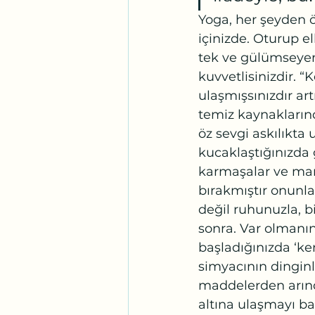
Yoga, her şeyden ön
içinizde. Oturup el
tek ve gülümseyere
kuvvetlisinizdir.
ulaşmışsınızdır art
temiz kaynakların
öz sevgi askılıkta
kucaklaştığınızda 
karmaşalar ve man
bırakmıştır onunla.
değil ruhunuzla, bi
sonra. Var olmanı
başladığınızda ‘ke
simyacının dinginli
maddelerden arındı
altına ulaşmayı baş