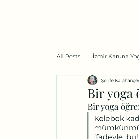
Bostanlı Karuna Yoga
Ana Sayfa
Ders Programı
Fiyat Listesi
Mağaz
All Posts
İzmir Karuna Yog
Şerife Karahançe
Yoga Mitolojisi
İzmir
Bir yoga 
Bir yoga öğre
Kelebek kad
mümkünmüş… 
ifadeyle, bu!