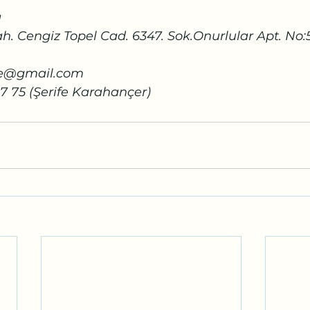
a
h. Cengiz Topel Cad. 6347. Sok.Onurlular Apt. No:
ife@gmail.com
87 75 (Şerife Karahançer)