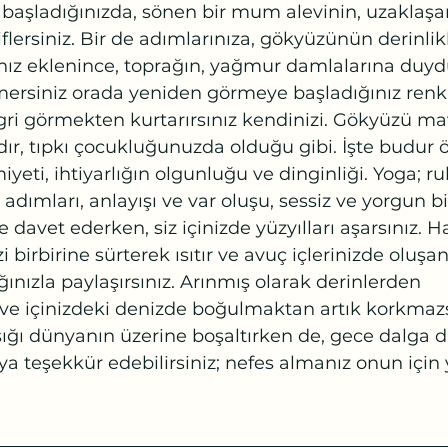
aşladığınızda, sönen bir mum alevinin, uzaklaşa
lersiniz. Bir de adımlarınıza, gökyüzünün derinlik
ınız eklenince, toprağın, yağmur damlalarına duyd
mersiniz orada yeniden görmeye başladığınız renkl
 gri görmekten kurtarırsınız kendinizi. Gökyüzü mav
dır, tıpkı çocukluğunuzda olduğu gibi. İşte budur 
ti, ihtiyarlığın olgunluğu ve dinginliği. Yoga; ruhu
i, adımları, anlayışı ve var oluşu, sessiz ve yorgun 
 davet ederken, siz içinizde yüzyılları aşarsınız. H
i birbirine sürterek ısıtır ve avuç içlerinizde olu
ğınızla paylaşırsınız. Arınmış olarak derinlerden 
 içinizdeki denizde boğulmaktan artık korkmaz
şığı dünyanın üzerine boşaltırken de, gece dalga d
a teşekkür edebilirsiniz; nefes almanız onun için y