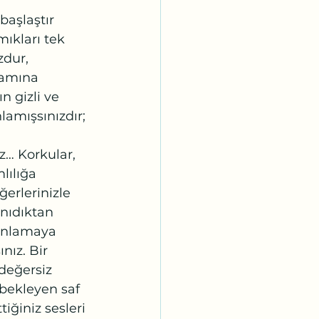
başlaştır 
mıkları tek 
zdur, 
lamına 
n gizli ve 
amışsınızdır; 
z… Korkular, 
lılığa 
ğerlerinizle 
anıdıktan 
anlamaya 
nız. Bir 
 değersiz 
bekleyen saf 
iğiniz sesleri 