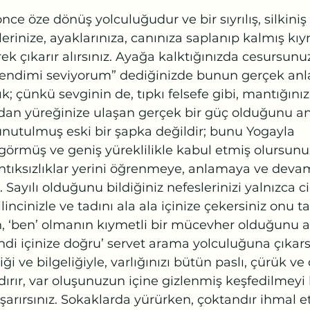
ce öze dönüş yolculuğudur ve bir sıyrılış, silkiniş 
lerinize, ayaklarınıza, canınıza saplanıp kalmış kıy
k çıkarır alırsınız. Ayağa kalktığınızda cesursunu
 “Kendimi seviyorum” dediğinizde bunun gerçek an
ık; çünkü sevginin de, tıpkı felsefe gibi, mantığınızı
dan yüreğinize ulaşan gerçek bir güç olduğunu anl
 unutulmuş eski bir şapka değildir; bunu Yogayla 
görmüş ve geniş yüreklilikle kabul etmiş olursunu
tıksızlıklar yerini öğrenmeye, anlamaya ve devam
 Sayılı olduğunu bildiğiniz nefeslerinizi yalnızca ci
lincinizle ve tadını ala ala içinize çekersiniz onu t
n, ‘ben’ olmanın kıymetli bir mücevher olduğunu 
ndi içinize doğru’ servet arama yolculuğuna çıkarsı
ği ve bilgeliğiyle, varlığınızı bütün paslı, çürük ve
rır, var oluşunuzun içine gizlenmiş keşfedilmeyi 
arırsınız. Sokaklarda yürürken, çoktandır ihmal ett