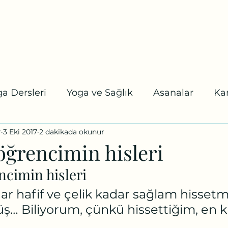
tel:
a
Online Randevu
Etkinlikler
Blog
Youtube
Daha fazl
a Dersleri
Yoga ve Sağlık
Asanalar
Ka
r
3 Eki 2017
2 dakikada okunur
 Karuna Yoga
Koşalar
Uzmanlaşma Program
öğrencimin hisleri
ncimin hisleri
ar hafif ve çelik kadar sağlam hisset
Biliyorum, çünkü hissettiğim, en kı