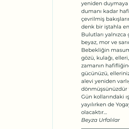
yeniden duymaya b
dumanı kadar hafif
çevrilmiş bakışlar
denk bir iştahla e
Bulutları yalnızca
beyaz, mor ve sarı
Bebekliğin masumiye
gözü, kulağı, eller
zamanın hafifliğine
gücünüzü, elleriniz
alevi yeniden varlı
dönmüşsünüzdür ve
Gün kollarındaki ı
yayılırken de Yogay
olacaktır…
Beyza Urfalılar