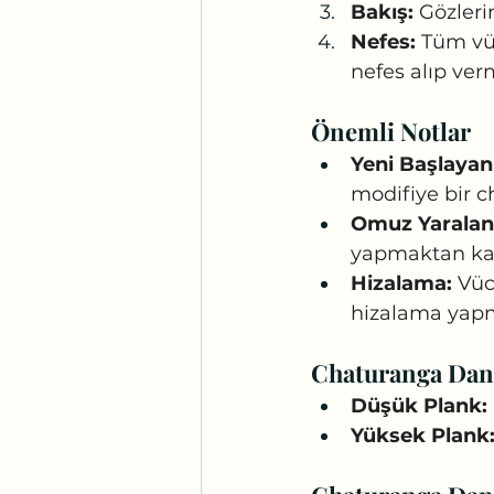
Bakış:
 Gözleri
Nefes:
 Tüm vü
nefes alıp ve
Önemli Notlar
Yeni Başlayan
modifiye bir c
Omuz Yaralan
yapmaktan kaç
Hizalama:
 Vü
hizalama yapma
Chaturanga Dand
Düşük Plank:
Yüksek Plank