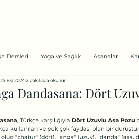
tel:
a
Online Randevu
Etkinlikler
Blog
Youtube
Daha fazl
a Dersleri
Yoga ve Sağlık
Asanalar
Ka
25 Eki 2024
2 dakikada okunur
 Karuna Yoga
Koşalar
Uzmanlaşma Program
ga Dandasana: Dört Uzuv
asana
, Türkçe karşılığıyla 
Dört Uzuvlu Asa Pozu
 
kça kullanılan ve pek çok faydası olan bir duruştur
 olup "chatur" (dört), "anga" (uzuv), "danda" (asa, 