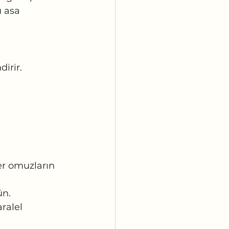
 asa 
dirir.
ler omuzların 
n. 
ralel 