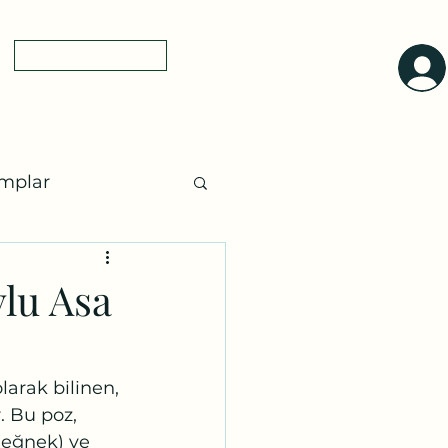
0(545)5318775
yol tarifi
a
mplar
ları
Ayurveda
lu Asa
olarak bilinen, 
. Bu poz, 
değnek) ve 