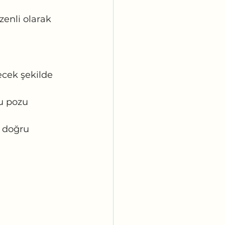
enli olarak 
ecek şekilde 
u pozu 
 doğru 