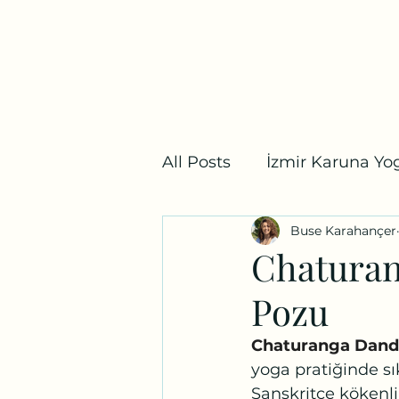
Bostanlı Karuna Yoga
Ana Sayfa
Ders Programı
Fiyat Listesi
Mağaz
All Posts
İzmir Karuna Yog
Buse Karahançer
Yoga Mitolojisi
İzmir
Chaturan
Pozu
Chaturanga Dand
yoga pratiğinde sı
Sanskritçe kökenli