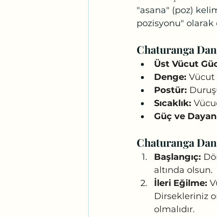
"asana" (poz) keli
pozisyonu" olarak ç
Chaturanga Dand
Üst Vücut Gü
Denge:
 Vücut 
Postür:
 Duruşu
Sıcaklık:
 Vücud
Güç ve Dayanık
Chaturanga Dand
Başlangıç:
 Dö
altında olsun.
İleri Eğilme:
 V
Dirsekleriniz 
olmalıdır.