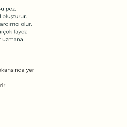
u poz, 
 oluşturur. 
ardımcı olur.
irçok fayda 
ir uzmana 
kansında yer 
ir.