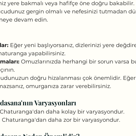
niz yere bakmalı veya hafifçe öne doğru bakabilir.
cudunuz gergin olmalı ve nefesinizi tutmadan düz
rmeye devam edin.
lar:
 Eğer yeni başlıyorsanız, dizlerinizi yere değdir
haturanga yapabilirsiniz.
maları:
 Omuzlarınızda herhangi bir sorun varsa b
ının.
cudunuzun doğru hizalanması çok önemlidir. Eğer
zsanız, omurganıza zarar verebilirsiniz.
asana'nın Varyasyonları
 Chaturanga'dan daha kolay bir varyasyondur.
:
 Chaturanga'dan daha zor bir varyasyondur.