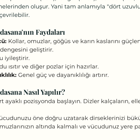
melerinden oluşur. Yani tam anlamıyla "dört uzuvlu
evrilebilir.
asana'nın Faydaları
cü:
 Kollar, omuzlar, göğüs ve karın kaslarını güçlen
dengesini geliştirir.
 iyileştirir.
u ısıtır ve diğer pozlar için hazırlar.
lılık:
 Genel güç ve dayanıklılığı artırır.
asana Nasıl Yapılır?
rt ayaklı pozisyonda başlayın. Dizler kalçaların, el
ücudunuzu öne doğru uzatarak dirseklerinizi bükü
omuzlarınızın altında kalmalı ve vücudunuz yere pa