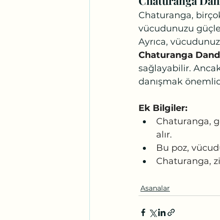
Chaturanga Dan
Chaturanga, birçok
vücudunuzu güçlend
Ayrıca, vücudunuzu
Chaturanga Dand
sağlayabilir. Anc
danışmak önemlid
Ek Bilgiler:
Chaturanga, g
alır.
Bu poz, vücudu
Chaturanga, zi
Asanalar