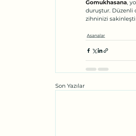
Gomukhasana
, y
duruştur. Düzenli 
zihninizi sakinleştir
Asanalar
Son Yazılar