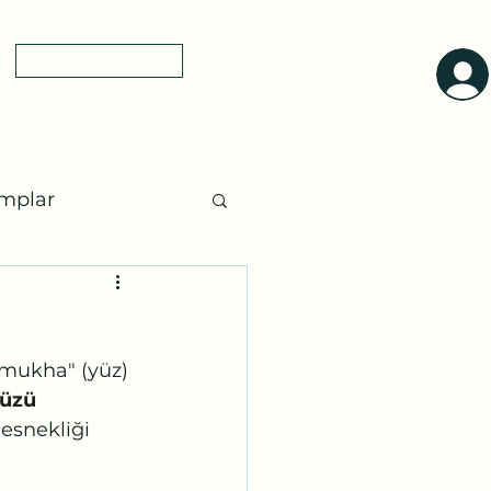
0(545)5318775
yol tarifi
a
mplar
ları
Ayurveda
 "mukha" (yüz) 
üzü 
 esnekliği 