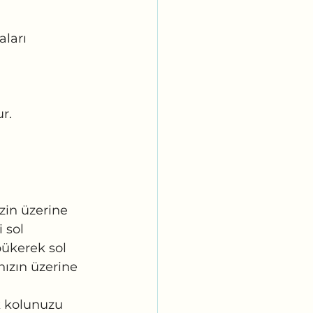
ları 
ur.
zin üzerine 
 sol 
bükerek sol 
ınızın üzerine 
k kolunuzu 