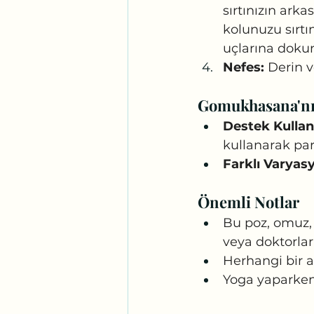
sırtınızın arka
kolunuzu sırtı
uçlarına doku
Nefes:
 Derin 
Gomukhasana'nı
Destek Kullan
kullanarak parm
Farklı Varyasy
Önemli Notlar
Bu poz, omuz, 
veya doktorlar
Herhangi bir a
Yoga yaparken