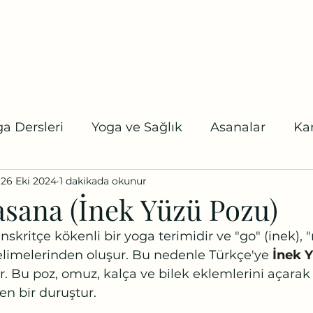
tel:
a
Online Randevu
Etkinlikler
Blog
Youtube
Daha fazl
a Dersleri
Yoga ve Sağlık
Asanalar
Ka
26 Eki 2024
1 dakikada okunur
 Karuna Yoga
Koşalar
Uzmanlaşma Program
ana (İnek Yüzü Pozu)
anskritçe kökenli bir yoga terimidir ve "go" (inek),
elimelerinden oluşur. Bu nedenle Türkçe'ye 
İnek Y
lir. Bu poz, omuz, kalça ve bilek eklemlerini açarak
en bir duruştur.