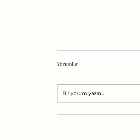
Yorumlar
Bir yorum yazın...
URDHVA DHANURASANA –
KASLAR, DENGELER VE
GÜVENLİ HİZALANMA