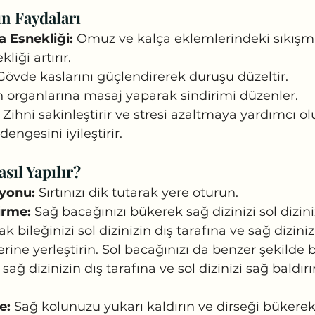
n Faydaları
 Esnekliği:
 Omuz ve kalça eklemlerindeki sıkışma
liği artırır.
Gövde kaslarını güçlendirerek duruşu düzeltir.
n organlarına masaj yaparak sindirimi düzenler.
 Zihni sakinleştirir ve stresi azaltmaya yardımcı ol
dengesini iyileştirir.
ıl Yapılır?
yonu:
 Sırtınızı dik tutarak yere oturun.
irme:
 Sağ bacağınızı bükerek sağ dizinizi sol dizini
k bileğinizi sol dizinizin dış tarafına ve sağ dizinizi
erine yerleştirin. Sol bacağınızı da benzer şekilde 
 sağ dizinizin dış tarafına ve sol dizinizi sağ baldır
e:
 Sağ kolunuzu yukarı kaldırın ve dirseği bükere