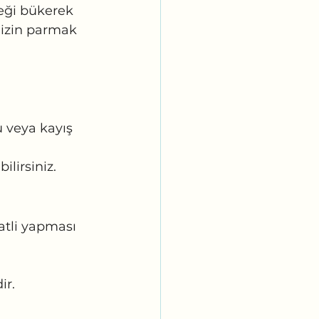
seği bükerek 
nizin parmak 
u veya kayış 
ilirsiniz.
atli yapması 
ir.