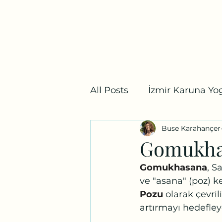
Bostanlı Karuna Yoga
Ana Sayfa
Ders Programı
Fiyat Listesi
Mağaz
All Posts
İzmir Karuna Yog
Buse Karahançer
Yoga Mitolojisi
İzmir
Gomukhas
Gomukhasana
, S
ve "asana" (poz) k
Pozu
 olarak çevri
artırmayı hedefley