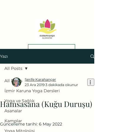
top of page
yol tarifi
yol tarifi
0(545)5318775
Yazı
All Posts
Şerife Karahançer
All Posts
23 Ara 2019
3 dakikada okunur
İzmir Karuna Yoga Dersleri
Yoga ve Sağlık
Hamsasana (Kuğu Duruşu)
Asanalar
Kamplar
Güncelleme tarihi:
6 May 2022
Yoga Mitolojisi