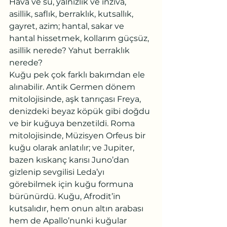
Hava ve su, yalnızlık ve inziva, 
asillik, saflık, berraklık, kutsallık, 
gayret, azim; hantal, sakar ve 
hantal hissetmek, kollarım güçsüz, 
asillik nerede? Yahut berraklık 
nerede?
Kuğu pek çok farklı bakımdan ele 
alınabilir. Antik Germen dönem 
mitolojisinde, aşk tanrıçası Freya, 
denizdeki beyaz köpük gibi doğdu 
ve bir kuğuya benzetildi. Roma 
mitolojisinde, Müzisyen Orfeus bir 
kuğu olarak anlatılır; ve Jupiter, 
bazen kıskanç karısı Juno’dan 
gizlenip sevgilisi Leda’yı 
görebilmek için kuğu formuna 
bürünürdü. Kuğu, Afrodit’in 
kutsalıdır, hem onun altın arabası 
hem de Apallo’nunki kuğular 