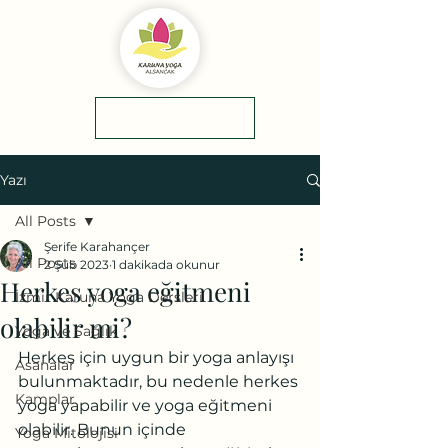
yol tarifi
0(545)5318775
Yazı
All Posts
Şerife Karahançer
All Posts
2 Şub 2023
1 dakikada okunur
Herkes yoga eğitmeni
İzmir Karuna Yoga Dersleri
olabilir mi?
Yoga ve Sağlık
Herkes için uygun bir yoga anlayışı 
Asanalar
bulunmaktadır, bu nedenle herkes 
Kamplar
yoga yapabilir ve yoga eğitmeni 
olabilir. Bunun içinde 
Yoga Mitolojisi