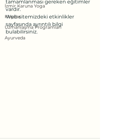
tamamlanması gereken eğitimler 
İzmir Karuna Yoga
vardır. 
Koşalar
Web sitemizdeki etkinlikler 
sayfasında ayrıntılı bilgi 
Uzmanlaşma Programları
bulabilirsiniz.
Ayurveda