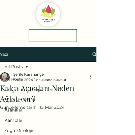
yol tarifi
0(545)5318775
Yazı
All Posts
Şerife Karahançer
All Posts
5 Mar 2024
1 dakikada okunur
Kalça Açıcıları Neden
İzmir Karuna Yoga Dersleri
Ağlatıyor?
Yoga ve Sağlık
Güncelleme tarihi:
15 Mar 2024
Asanalar
Kamplar
Yoga Mitolojisi