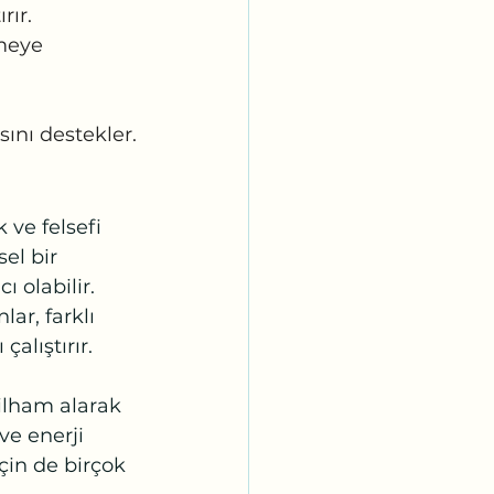
rır.
meye 
sını destekler.
ve felsefi 
el bir 
 olabilir.
ar, farklı 
alıştırır.
ilham alarak 
ve enerji 
çin de birçok 