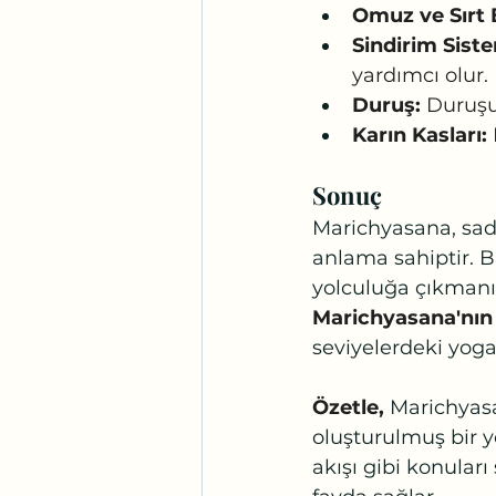
Omuz ve Sırt 
Sindirim Siste
yardımcı olur.
Duruş:
 Duruşu
Karın Kasları:
Sonuç
Marichyasana, sade
anlama sahiptir. Bu 
yolculuğa çıkmanız
Marichyasana'nın 
seviyelerdeki yoga 
Özetle,
 Marichyasa
oluşturulmuş bir y
akışı gibi konuları