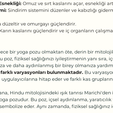
Esnekliği:
 Omuz ve sırt kaslarını açar, esnekliği artı
mi:
 Sindirim sistemini düzenler ve kabızlığı gider
 düzeltir ve omurgayı güçlendirir.
 Karın kaslarını güçlendirir ve iç organların çalışma
ce bir yoga pozu olmaktan öte, derin bir mitolojik 
poz, fiziksel sağlığınızı iyileştirmenin yanı sıra, içs
a ve daha aydınlanmış bir birey olmanıza yardımcı
farklı varyasyonları bulunmaktadır.
 Bu varyasyonl
uygulayıcılarına hitap eder ve farklı kas gruplarını ç
na, Hindu mitolojisindeki ışık tanrısı Marichi'den 
oga pozudur. Bu poz, içsel aydınlanma, yaratıcılık 
 sembolize eder. Aynı zamanda, fiziksel sağlığınız i