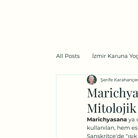
Bostanlı Karuna Yoga
Ana Sayfa
Ders Programı
Fiyat Listesi
Mağaz
All Posts
İzmir Karuna Yog
Şerife Karahançe
Yoga Mitolojisi
İzmir
Marichya
Mitolojik
Marichyasana
 ya 
kullanılan, hem es
Sanskritçe'de "ışık