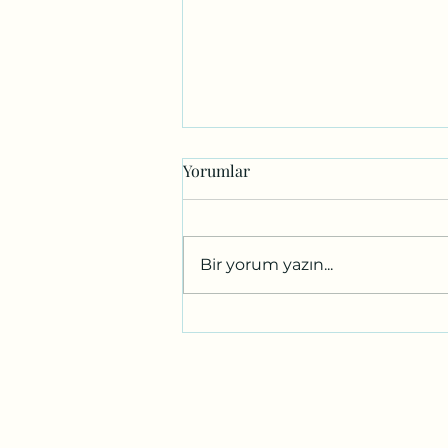
Yorumlar
Bir yorum yazın...
URDHVA DHANURASANA –
KASLAR, DENGELER VE
GÜVENLİ HİZALANMA