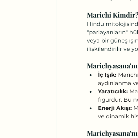
Marichi Kimdir
Hindu mitolojisind
"parlayanların" hük
veya bir güneş ışın
ilişkilendirilir ve 
Marichyasana'nı
İç Işık:
 Marichi
aydınlanma ve 
Yaratıcılık:
 Ma
figürdür. Bu n
Enerji Akışı:
 M
ve dinamik his
Marichyasana'nın