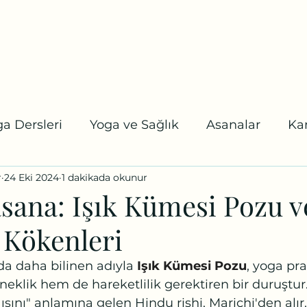
tel:
a
Online Randevu
Etkinlikler
Blog
Youtube
Daha fazl
a Dersleri
Yoga ve Sağlık
Asanalar
Ka
r
24 Eki 2024
1 dakikada okunur
 Karuna Yoga
Koşalar
Uzmanlaşma Program
sana: Işık Kümesi Pozu v
 Kökenleri
da daha bilinen adıyla 
Işık Kümesi Pozu
, yoga pra
neklik hem de hareketlilik gerektiren bir duruştur.
 ışını" anlamına gelen Hindu rishi, Marichi'den alır.