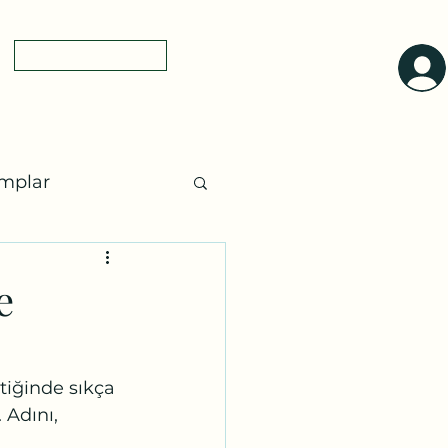
0(545)5318775
yol tarifi
a
mplar
ları
Ayurveda
e
tiğinde sıkça 
 Adını, 