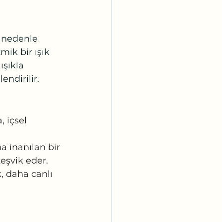
 nedenle 
mik bir ışık 
ışıkla 
endirilir.
 içsel 
a inanılan bir 
eşvik eder.
, daha canlı 