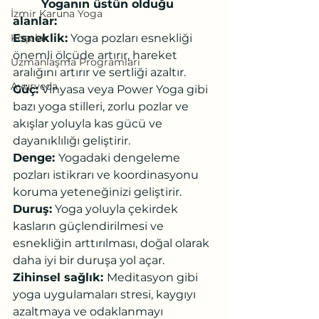
Yoganın üstün olduğu 
İzmir Karuna Yoga
alanlar:
Koşalar
Esneklik:
 Yoga pozları esnekliği 
önemli ölçüde artırır, hareket 
Uzmanlaşma Programları
aralığını artırır ve sertliği azaltır.
Ayurveda
Güç:
 Vinyasa veya Power Yoga gibi 
bazı yoga stilleri, zorlu pozlar ve 
akışlar yoluyla kas gücü ve 
dayanıklılığı geliştirir.
Denge: 
Yogadaki dengeleme 
pozları istikrarı ve koordinasyonu 
koruma yeteneğinizi geliştirir.
Duruş:
 Yoga yoluyla çekirdek 
kasların güçlendirilmesi ve 
esnekliğin arttırılması, doğal olarak 
daha iyi bir duruşa yol açar.
Zihinsel sağlık: 
Meditasyon gibi 
yoga uygulamaları stresi, kaygıyı 
azaltmaya ve odaklanmayı 