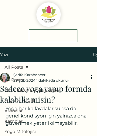
yol tarifi
0(545)5318775
Yazı
All Posts
Şerife Karahançer
All Posts
29 Şub 2024
1 dakikada okunur
Sadece yoga yapıp formda
İzmir Karuna Yoga Dersleri
kalabilir misin?
Yoga ve Sağlık
Yoga harika faydalar sunsa da 
Asanalar
genel kondisyon için yalnızca ona 
Kamplar
güvenmek yeterli olmayabilir.
Yoga Mitolojisi