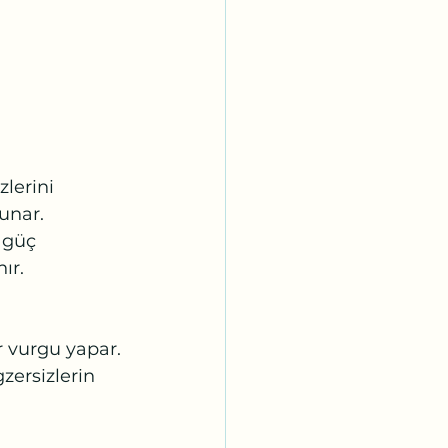
zlerini 
unar.
 güç 
ır.
r vurgu yapar.
zersizlerin 