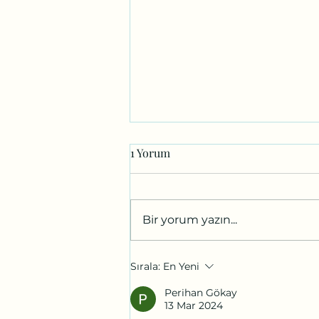
1 Yorum
Bir yorum yazın...
Karşıyaka'da Karuna Yoga
Sırala:
En Yeni
Dersleri İzmir
Perihan Gökay
13 Mar 2024