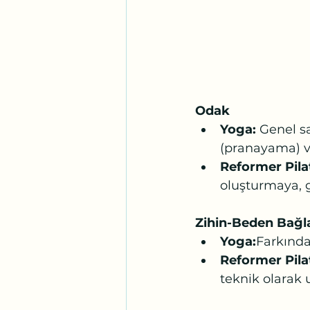
Odak
Yoga:
 Genel sa
(pranayama) ve
Reformer Pila
oluşturmaya, g
Zihin-Beden Bağla
Yoga:
Farkında
Reformer Pilat
teknik olarak 