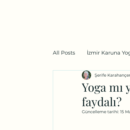
Bostanlı Karuna Yoga
Ana Sayfa
Ders Programı
Fiyat Listesi
Mağaz
All Posts
İzmir Karuna Yog
Şerife Karahançe
Yoga Mitolojisi
İzmir
Yoga mı y
faydalı?
Güncelleme tarihi:
15 M