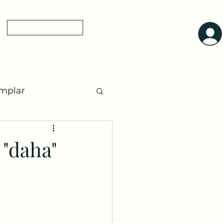
0(545)5318775
yol tarifi
a
mplar
ları
Ayurveda
 "daha"