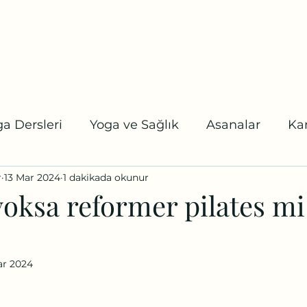
tel:
a
Online Randevu
Etkinlikler
Blog
Youtube
Daha fazl
a Dersleri
Yoga ve Sağlık
Asanalar
Ka
r
13 Mar 2024
1 dakikada okunur
 Karuna Yoga
Koşalar
Uzmanlaşma Program
oksa reformer pilates mi
ar 2024