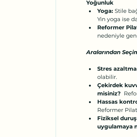
Yoğunluk
Yoga: 
Stile ba
Yin yoga ise da
Reformer Pila
nedeniyle gene
Aralarından Seç
Stres azaltma
olabilir.
Çekirdek kuvv
misiniz?
  Refo
Hassas kontro
Reformer Pilat
Fiziksel duruş
uygulamaya mı