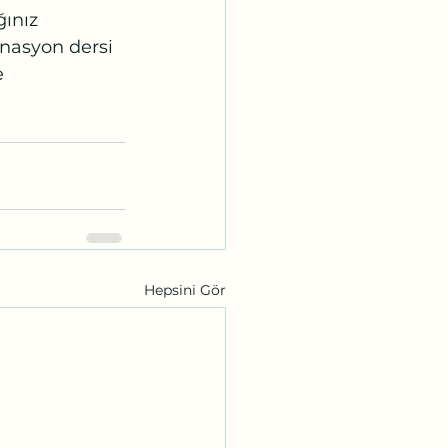
ınız 
inasyon dersi 
 
Hepsini Gör