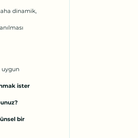
daha dinamik, 
anılması 
 uygun 
nmak ister 
sunuz? 
ünsel bir 