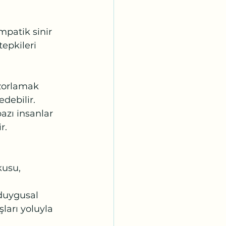
patik sinir 
epkileri 
 zorlamak 
edebilir.
azı insanlar 
r.
usu, 
duygusal 
ları yoluyla 