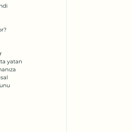
ndi 
or?
r 
ta yatan 
manıza 
sal 
bunu 