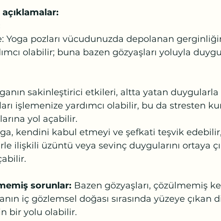
ı açıklamalar:
:
e: Yoga pozları vücudunuzda depolanan gerginliği
ımcı olabilir; buna bazen gözyaşları yoluyla duygu
ganın sakinleştirici etkileri, altta yatan duygularla
rı işlemenize yardımcı olabilir, bu da stresten ku
arına yol açabilir.
ga, kendini kabul etmeyi ve şefkati teşvik edebilir
e ilişkili üzüntü veya sevinç duygularını ortaya ç
abilir.
memiş sorunlar: 
Bazen gözyaşları, çözülmemiş ked
nın iç gözlemsel doğası sırasında yüzeye çıkan di
 bir yolu olabilir.