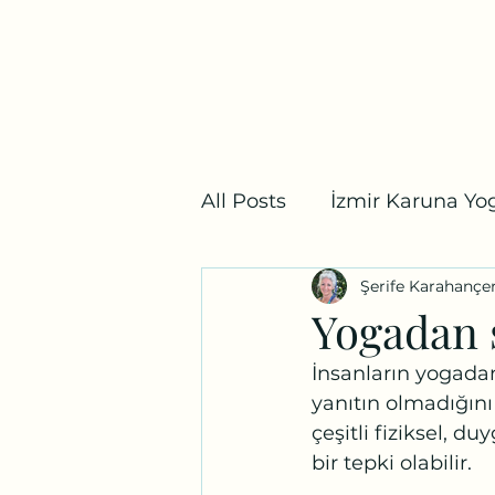
Bostanlı Karuna Yoga
Ana Sayfa
Ders Programı
Fiyat Listesi
Mağaz
All Posts
İzmir Karuna Yog
Şerife Karahançe
Yoga Mitolojisi
İzmir
Yogadan 
İnsanların yogadan
yanıtın olmadığın
çeşitli fiziksel, d
bir tepki olabilir. 