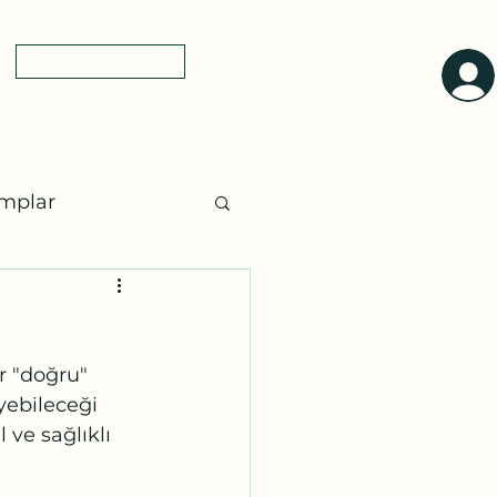
0(545)5318775
yol tarifi
a
mplar
ları
Ayurveda
r "doğru" 
ebileceği 
 ve sağlıklı 