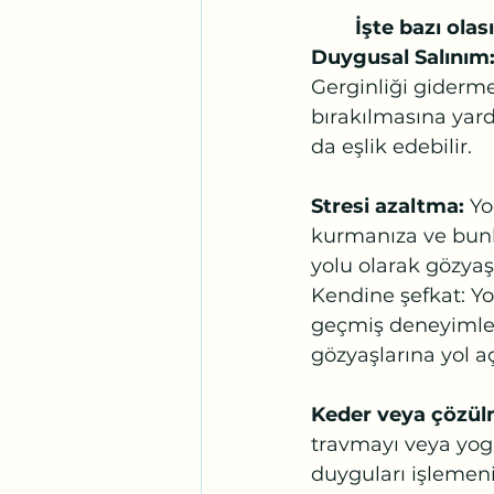
İşte bazı olas
Duygusal Salınım
Gerginliği giderm
bırakılmasına yard
da eşlik edebilir.
Stresi azaltma:
 Yo
kurmanıza ve bunla
yolu olarak gözyaşl
Kendine şefkat: Yo
geçmiş deneyimlerl
gözyaşlarına yol aç
Keder veya çözül
travmayı veya yoga
duyguları işlemenin