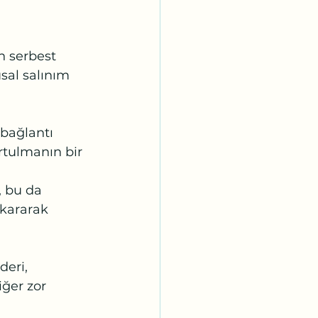
n serbest 
sal salınım 
 bağlantı 
rtulmanın bir 
, bu da 
ıkararak 
eri, 
ğer zor 