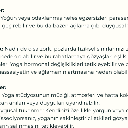
r:
 Yoğun veya odaklanmış nefes egzersizleri parasem
 geçirebilir ve bu da bazen ağlama gibi duygusal t
: 
Nadir de olsa zorlu pozlarda fiziksel sınırlarınızı
 neden olabilir ve bu rahatlamaya gözyaşları eşlik 
r: Yoga hormonal değişiklikleri tetikleyebilir ve b
hassasiyetin ve ağlamanın artmasına neden olabili
er:
 
Yoga stüdyosunun müziği, atmosferi ve hatta kok
an anıları veya duyguları uyandırabilir.
ygusal tükenme: Kendinizi özellikle yorgun veya 
sediyorsanız, yoganın sakinleştirici etkileri gözyaş
rın salınmasını tetikleyebilir.