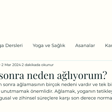
tel:
a
Online Randevu
Etkinlikler
Blog
Youtube
Daha fazl
a Dersleri
Yoga ve Sağlık
Asanalar
Ka
r
2 Mar 2024
2 dakikada okunur
 Karuna Yoga
Koşalar
Uzmanlaşma Program
sonra neden ağlıyorum?
 sonra ağlamasının birçok nedeni vardır ve tek bi
ı unutmamak önemlidir. Ağlamak, yoganın tetikley
uygusal ve zihinsel süreçlere karşı son derece normal