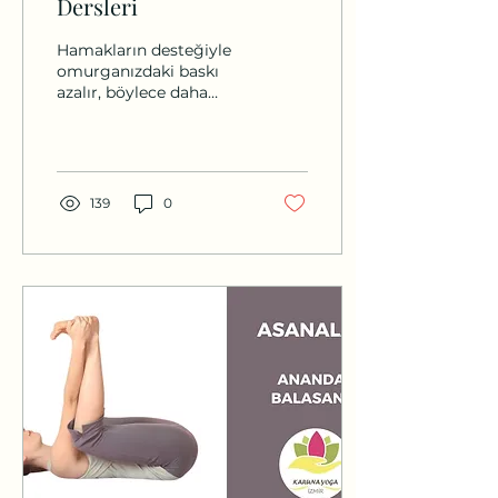
Dersleri
Hamakların desteğiyle
omurganızdaki baskı
azalır, böylece daha
derin esneme ve
rahatlama sağlanır.
Özellikle masa başı
çalışanlar veya sırt ağrısı
çekenler için harikadır.
139
0