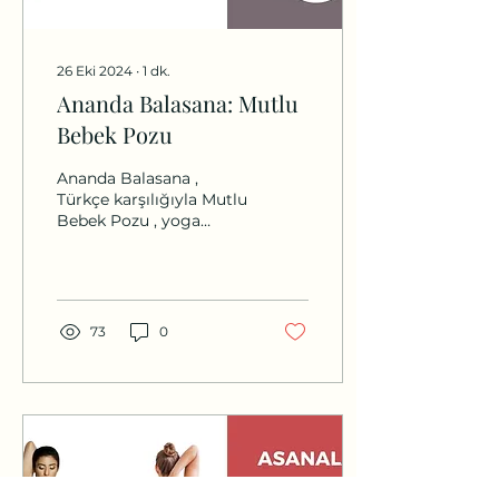
26 Eki 2024
∙
1
dk.
Ananda Balasana: Mutlu
Bebek Pozu
Ananda Balasana ,
Türkçe karşılığıyla Mutlu
Bebek Pozu , yoga
uygulamalarında sıkça
kullanılan, rahatlatıcı ve
esnetmeye yönelik bir...
73
0