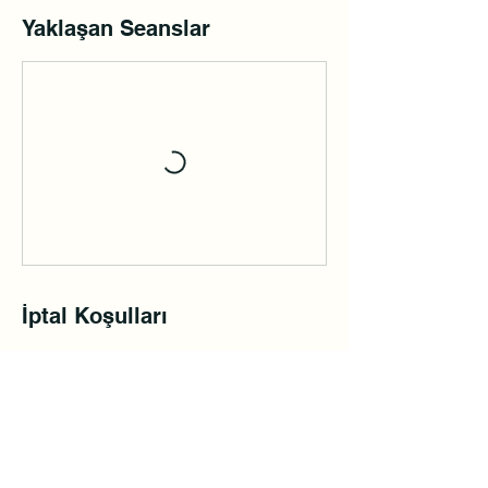
Yaklaşan Seanslar
İptal Koşulları
Ders paketi süresinde bitiremediğiniz
dersleri, yeni ders paketine
ekleyebilirsiniz.