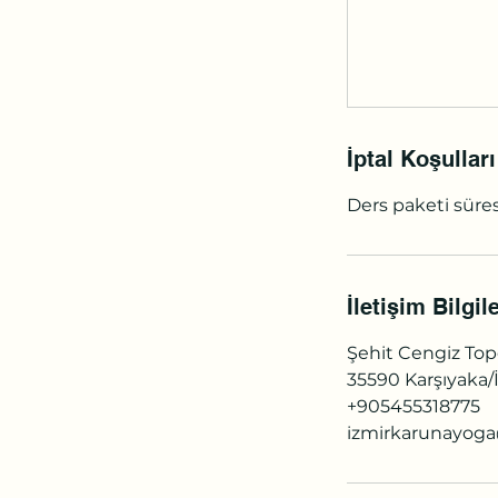
İptal Koşulları
Ders paketi süres
İletişim Bilgile
Şehit Cengiz Tope
35590 Karşıyaka/İ
+905455318775
izmirkarunayog