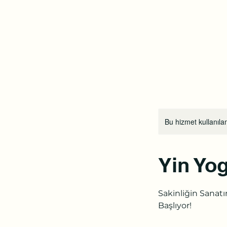
Bostanlı Karuna Yoga
Ana Sayfa
Ders Programı
Fiyat Listesi
Mağaz
Bu hizmet kullanılam
Yin Yo
Sakinliğin Sanat
Başlıyor!