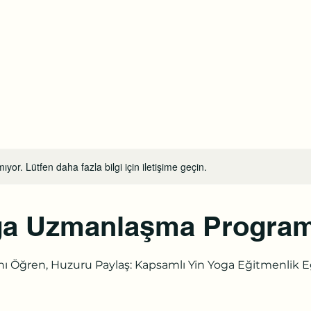
tel:
a
Online Randevu
Etkinlikler
Blog
Youtube
Daha fazl
ıyor. Lütfen daha fazla bilgi için iletişime geçin.
ga Uzmanlaşma Program
ını Öğren, Huzuru Paylaş: Kapsamlı Yin Yoga Eğitmenlik 