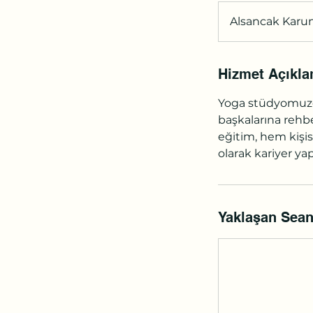
Alsancak Karu
Hizmet Açıkla
Yoga stüdyomuzda
başkalarına rehbe
eğitim, hem kişis
olarak kariyer yap
Yaklaşan Sean