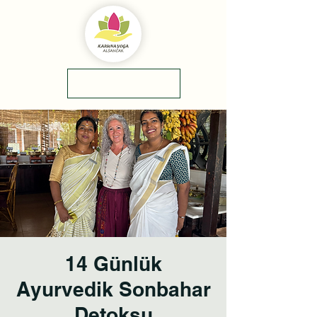
yol tarifi
0(545)5318775
14 Günlük
Ayurvedik Sonbahar
Detoksu