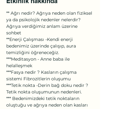
Etkinlik hakkında
** Ağrı nedir? Ağrıya neden olan fiziksel 
ya da psikolojik nedenler nelerdir? 
Ağrıya verdiğimiz anlam üzerine 
sohbet 
**Enerji Çalışması -Kendi enerji 
bedenimiz üzerinde çalışıp, aura 
temizliğini öğreneceğiz. 
***Meditasyon - Anne baba ile 
helalleşmek 
***Fasya nedir ? Kasların çalışma 
sistemi Fibrozitlerin oluşumu 
***Tetik nokta -Derin bağ doku nedir ? 
Tetik nokta oluşumunun nedenleri. 
*** Bedenimizdeki tetik noktaların 
oluştuğu ve ağrıya neden olan kasları 
tanıma ve onlara nasıl manipülasyon 
uygulayacağız? ***Uygulamalı fasya 
dokunuşları, tetik noktaları hissetme. 
Birbirimiz üzerinde yaptığımız 
dokunuşların bedenimizdeki 