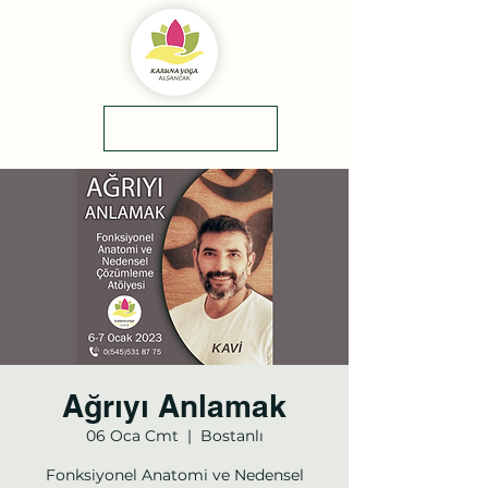
yol tarifi
0(545)5318775
Ağrıyı Anlamak
06 Oca Cmt
  |  
Bostanlı
Fonksiyonel Anatomi ve Nedensel