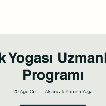
tel:
a
Online Randevu
Etkinlikler
Blog
Youtube
Daha fazl
k Yogası Uzman
Programı
20 Ağu Cmt
  |  
Alsancak Karuna Yoga