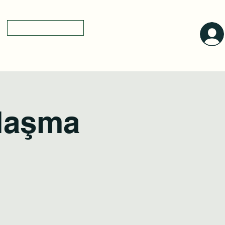
0(545)5318775
yol tarifi
a
laşma