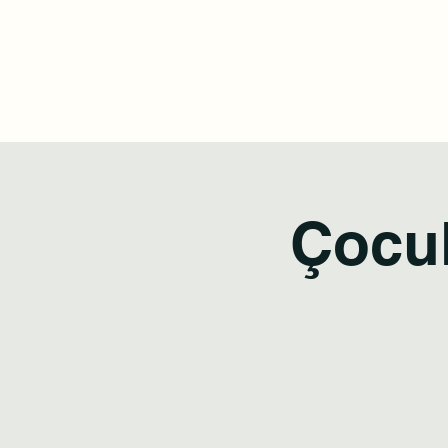
Bostanlı Karuna Yoga
Ana Sayfa
Ders Programı
Fiyat Listesi
Mağaz
Çocu