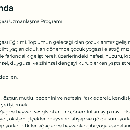
ında
gası Uzmanlaşma Programı

sı Eğitimi, Toplumun geleceği olan çocuklarımız gelişiml
ihtiyaçları oldukları dönemde çocuk yogası ile attığımız
le farkındalık geliştirerek üzerlerindeki nefesi, huzuru, kı
el, duygusal ve zihinsel dengeyi kurup erken yaşta str
ebilen,

cı, özgür, mutlu, bedenini ve nefesini fark ederek, kendisiy
 yetiştirmek.

ğaç ve hayvan sevgisini arttırıp, önemini anlayıp nasıl, do
iyor, oksijen, çiçekler, meyveler, ahşap ve gölge sunuyorlar
pıyorlar, bitkiler, ağaçlar ve hayvanlar gibi yoga asanalar