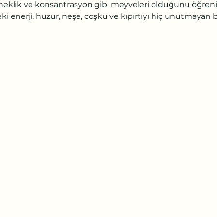
neklik ve konsantrasyon gibi meyveleri olduğunu öğreniyo
eki enerji, huzur, neşe, coşku ve kıpırtıyı hiç unutmayan b