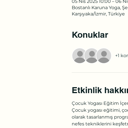
05 Nis 2025 10:00 – 06 Ni
Bostanlı Karuna Yoga, Şe
Karşıyaka/İzmir, Türkiye
Konuklar
+1 ko
Etkinlik hakk
Çocuk Yogası Eğitim İçer
Çocuk yogası eğitimi, ço
olarak tasarlanmış progra
nefes tekniklerini keşfetm