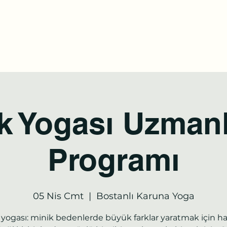
tel:
a
Online Randevu
Etkinlikler
Blog
Youtube
Daha fazl
k Yogası Uzman
Programı
05 Nis Cmt
  |  
Bostanlı Karuna Yoga
yogası: minik bedenlerde büyük farklar yaratmak için har