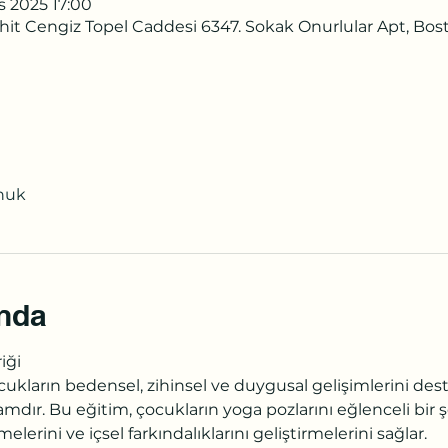
s 2025 17:00
hit Cengiz Topel Caddesi 6347. Sokak Onurlular Apt, Bost
nuk
ında
iği
cukların bedensel, zihinsel ve duygusal gelişimlerini de
mdır. Bu eğitim, çocukların yoga pozlarını eğlenceli bir 
elerini ve içsel farkındalıklarını geliştirmelerini sağlar.