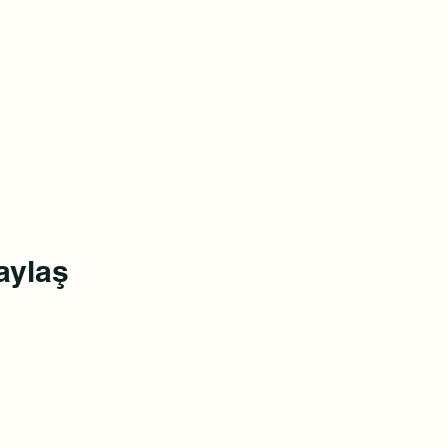
aylaş
0(545)5318775