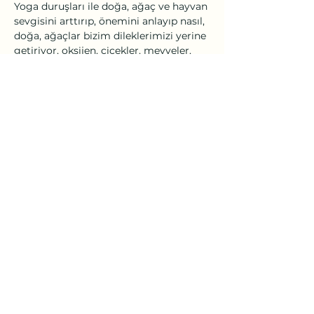
Yoga duruşları ile doğa, ağaç ve hayvan 
sevgisini arttırıp, önemini anlayıp nasıl, 
doğa, ağaçlar bizim dileklerimizi yerine 
getiriyor, oksijen, çiçekler, meyveler, 
ahşap ve gölge sunuyorlar, bize, 
kuşlara ve hayvanlara ev sahipliği 
yapıyorlar, bitkiler, ağaçlar ve 
hayvanlar gibi yoga asanalarında 
birçok faydasının olduğunu sağlık, güç, 
esneklik ve konsantrasyon gibi 
meyveleri olduğunu öğreniyorlar. Bu 
farkındalıkla özlerindeki enerji, huzur, 
neşe, coşku ve kıpırtıyı…
Daha Fazla Göster
Bu Etkinliği Paylaş