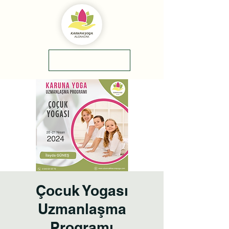
yol tarifi
0(545)5318775
Çocuk Yogası
Uzmanlaşma
Programı