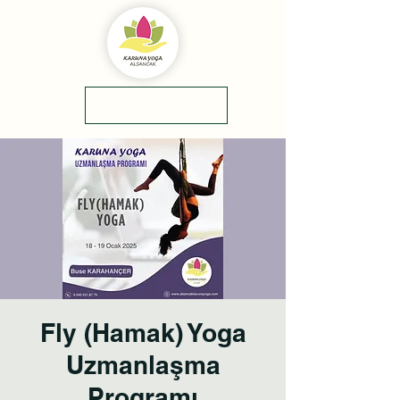
yol tarifi
0(545)5318775
Fly (Hamak) Yoga
Uzmanlaşma
Programı