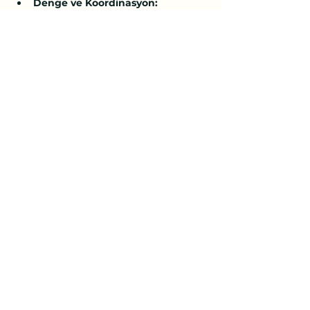
Denge ve Koordinasyon:
 Hamakta dengeyi ve 
koordinasyonu geliştirmeye 
yönelik egzersizler yapılır.
Nefes ve Meditasyon:
 Nefes egzersizleri (pranayama) ve 
meditasyon, zihni sakinleştirmeye 
ve stresi azaltmaya yardımcı olur.
Daha Fazla Göster
Bu Etkinliği Paylaş