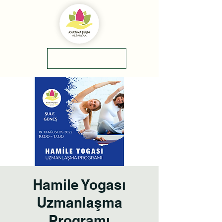
yol tarifi
0(545)5318775
Hamile Yogası
Uzmanlaşma
Programı