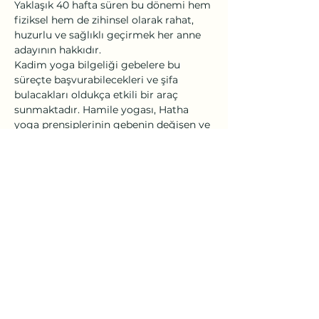
Yaklaşık 40 hafta süren bu dönemi hem 
fiziksel hem de zihinsel olarak rahat, 
huzurlu ve sağlıklı geçirmek her anne 
adayının hakkıdır.

Kadim yoga bilgeliği gebelere bu 
süreçte başvurabilecekleri ve şifa 
bulacakları oldukça etkili bir araç 
sunmaktadır. Hamile yogası, Hatha 
yoga prensiplerinin gebenin değişen ve 
dönüşen bedeninin ihtiyaçlarına ve 
bebeğin gereksinimlerine 
uyarlanmasıyla pratik edilir. Sadece 
hamilenin fiziksel sağlığını korumakla 
ve bedenini doğuma hazırlamakla 
kalmaz, annenin bebek ile kuracağı 
bağı derinden etkiler. Mutlu ve huzurlu 
anneler, rahat bir doğumla, mutlu ve 
huzurlu bebekler doğururlar.

Bu 5 altın anahtar;

● Yoga Asanaları,…
Daha Fazla Göster