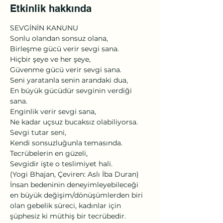
Etkinlik hakkında
SEVGİNİN KANUNU

Sonlu olandan sonsuz olana,

Birleşme gücü verir sevgi sana.

Hiçbir şeye ve her şeye,

Güvenme gücü verir sevgi sana.

Seni yaratanla senin arandaki dua,

En büyük gücüdür sevginin verdiği 
sana.

Enginlik verir sevgi sana,

Ne kadar uçsuz bucaksız olabiliyorsa.

Sevgi tutar seni,

Kendi sonsuzluğunla temasında​.

Tecrübelerin en güzeli,

Sevgidir işte o teslimiyet hali.

(Yogi Bhajan, Çeviren: Aslı İba Duran)

İnsan bedeninin deneyimleyebileceği 
en büyük değişim/dönüşümlerden biri 
olan gebelik süreci, kadınlar için 
şüphesiz ki müthiş bir tecrübedir. 