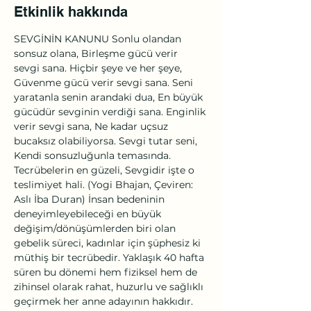
Etkinlik hakkında
SEVGİNİN KANUNU Sonlu olandan 
sonsuz olana, Birleşme gücü verir 
sevgi sana. Hiçbir şeye ve her şeye, 
Güvenme gücü verir sevgi sana. Seni 
yaratanla senin arandaki dua, En büyük 
gücüdür sevginin verdiği sana. Enginlik 
verir sevgi sana, Ne kadar uçsuz 
bucaksız olabiliyorsa. Sevgi tutar seni, 
Kendi sonsuzluğunla temasında​. 
Tecrübelerin en güzeli, Sevgidir işte o 
teslimiyet hali. (Yogi Bhajan, Çeviren: 
Aslı İba Duran) İnsan bedeninin 
deneyimleyebileceği en büyük 
değişim/dönüşümlerden biri olan 
gebelik süreci, kadınlar için şüphesiz ki 
müthiş bir tecrübedir. Yaklaşık 40 hafta 
süren bu dönemi hem fiziksel hem de 
zihinsel olarak rahat, huzurlu ve sağlıklı 
geçirmek her anne adayının hakkıdır. 