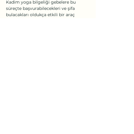
Kadim yoga bilgeliği gebelere bu 
süreçte başvurabilecekleri ve şifa 
bulacakları oldukça etkili bir araç 
sunmaktadır. Hamile yogası, Hatha 
yoga prensiplerinin gebenin değişen ve 
dönüşen bedeninin ihtiyaçlarına ve 
bebeğin gereksinimlerine 
uyarlanmasıyla pratik edilir. Sadece 
hamilenin fiziksel sağlığını korumakla 
ve bedenini doğuma hazırlamakla 
kalmaz, annenin bebek ile kuracağı 
bağı derinden etkiler. Mutlu ve…
Daha Fazla Göster
Bu Etkinliği Paylaş