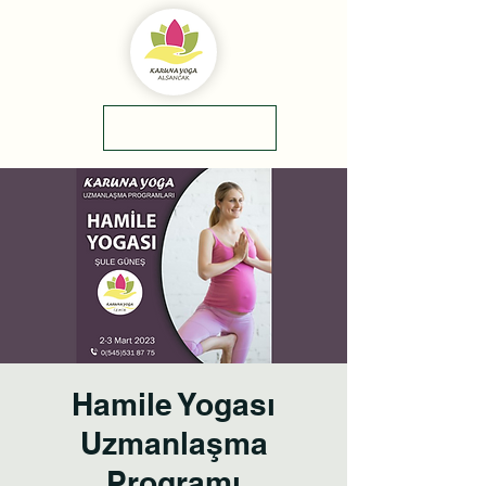
yol tarifi
0(545)5318775
Hamile Yogası
Uzmanlaşma
Programı