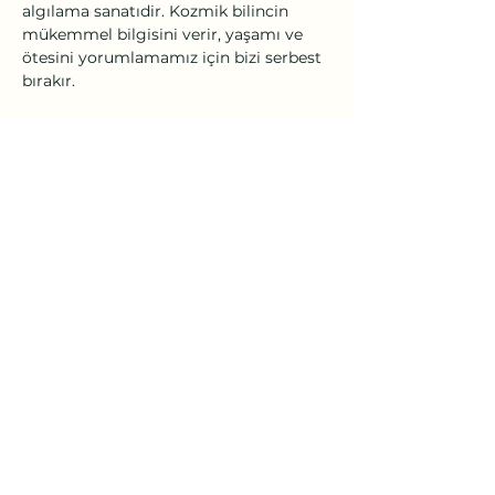
algılama sanatıdir. Kozmik bilincin 
mükemmel bilgisini verir, yaşamı ve 
ötesini yorumlamamız için bizi serbest 
bırakır.
 3-4. Modül 03-07 Haziran 2024  (tarih 
değiştirilebilir)
•  Ücret: 18000 Kredi kartı
   Peşin ödemelerde %10 indirim 
uygulanır.
Mail: 
izmirkarunayoga@gmail.com
Tel: 0(545)5318775
Daha Fazla Göster
Bu Etkinliği Paylaş