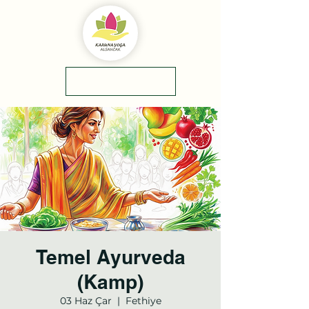
yol tarifi
0(545)5318775
Temel Ayurveda
(Kamp)
03 Haz Çar
  |  
Fethiye