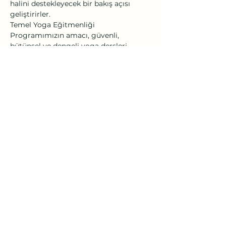
halini destekleyecek bir bakış açısı 
geliştirirler.
Temel Yoga Eğitmenliği 
Programımızın amacı, güvenli, 
bütünsel ve dengeli yoga dersleri 
verme becerisine sahip yoga 
eğitmenleri yetiştirmektir. Eğitim 6 
modülden oluşur ve 1 haftalık inziva ile 
son bulur. Toplamda 200 saat süren bu 
eğitimin temel standartları uluslar 
arası tanınırlığa sahip Yoga Alliance 
tarafından belirlenmiştir ve sonucunda 
eğitmen adaylarının belgesi Yoga 
Alliance RYT200 onayını taşır.
Daha Fazla Göster
Bu Etkinliği Paylaş