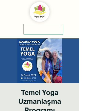
yol tarifi
0(545)5318775
Temel Yoga
Uzmanlaşma
Programı