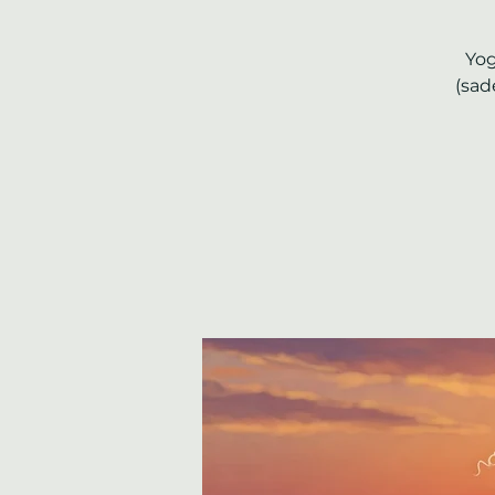
Yog
(sad