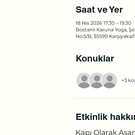
Saat ve Yer
18 Nis 2026 17:30 – 19:30
Bostanlı Karuna Yoga, Şeh
No:5/B, 35590 Karşıyaka/İ
Konuklar
+3 k
Etkinlik hakk
Kapı Olarak Asan