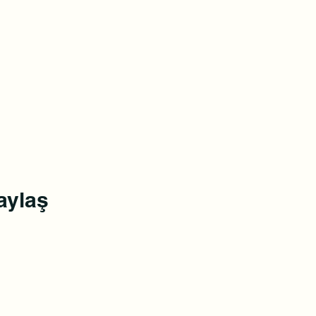
aylaş
0(545)5318775