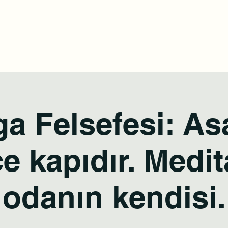
tel:
a
Online Randevu
Etkinlikler
Blog
Youtube
Daha fazl
a Felsefesi: A
e kapıdır. Medi
odanın kendisi.