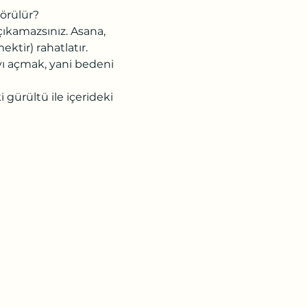
örülür?
çıkamazsınız. Asana, 
ktir) rahatlatır.
ıyı açmak, yani bedeni 
 gürültü ile içerideki 