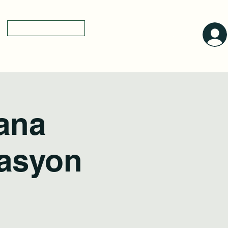
0(545)5318775
yol tarifi
a
sana
tasyon