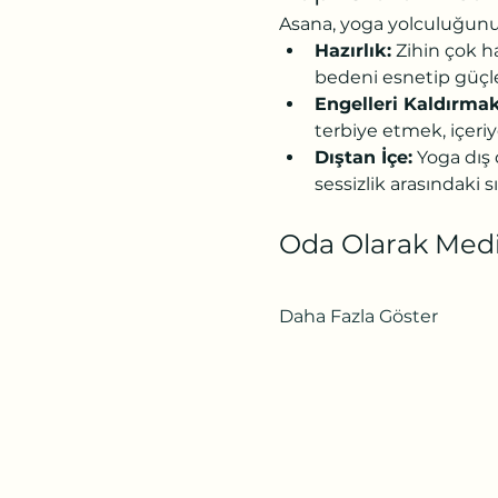
Asana, yoga yolculuğunu
Hazırlık:
 Zihin çok h
bedeni esnetip güçle
Engelleri Kaldırmak
terbiye etmek, içeriy
Dıştan İçe:
 Yoga dış 
sessizlik arasındaki sın
Oda Olarak Medi
Daha Fazla Göster