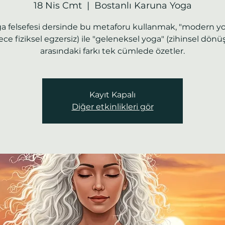
18 Nis Cmt
  |  
Bostanlı Karuna Yoga
a felsefesi dersinde bu metaforu kullanmak, "modern y
ece fiziksel egzersiz) ile "geleneksel yoga" (zihinsel dön
arasındaki farkı tek cümlede özetler.
Kayıt Kapalı
Diğer etkinlikleri gör