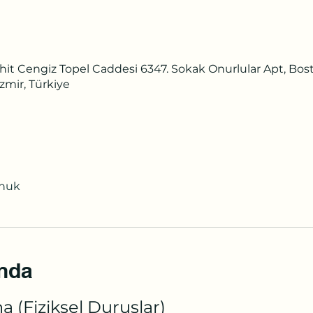
it Cengiz Topel Caddesi 6347. Sokak Onurlular Apt, Bosta
zmir, Türkiye
onuk
ında
a (Fiziksel Duruşlar)