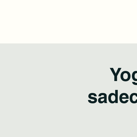
Bostanlı Karuna Yoga
Ana Sayfa
Ders Programı
Fiyat Listesi
Mağaz
Yog
sadec