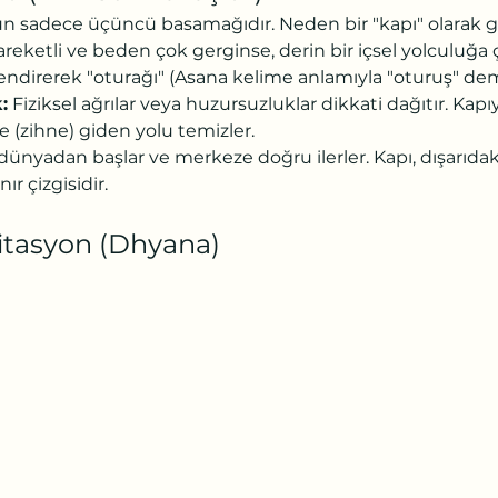
n sadece üçüncü basamağıdır. Neden bir "kapı" olarak g
areketli ve beden çok gerginse, derin bir içsel yolculuğa 
ndirerek "oturağı" (Asana kelime anlamıyla "oturuş" deme
:
 Fiziksel ağrılar veya huzursuzluklar dikkati dağıtır. Kap
e (zihne) giden yolu temizler.
dünyadan başlar ve merkeze doğru ilerler. Kapı, dışarıdaki
ır çizgisidir.
tasyon (Dhyana)