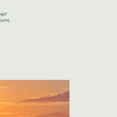
oga"
üşüm)