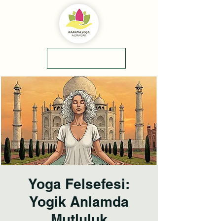
yol tarifi
0(545)5318775
Yoga Felsefesi:
Yogik Anlamda
Mutluluk