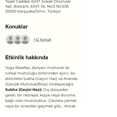
Topel Caddesi 6347. Sokak Onurlular
Apt, Bostanlı, 6347. Sk. No:5 No:5/B,
35590 Karşıyaka/İzmir, Türkiye
Konuklar
+12 konuk
Etkinlik hakkında
Yoga felsefesi, dünyevi mutluluk ile 
ruhsal mutluluğu birbirinden ayırır, bu 
etkinlikte Sukha (Geçici Haz) ve Ananda 
(Gerçek Mutluluk/Bliss) inceleyeceğiz. 
Sukha (Geçici Haz):
 Dış dünyadan 
gelen, bir nesneye, kişiye veya duruma 
bağlı olan mutluluktur. Çikolata yemek 
veya bir sınavdan geçmek gibi... Ancak 
dış koşul değiştiğinde bu mutluluk da 