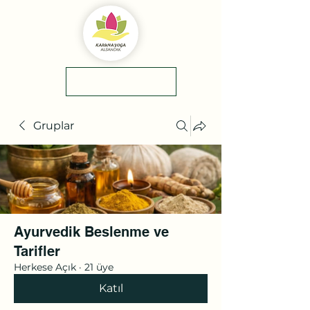
yol tarifi
0(545)5318775
Gruplar
Ayurvedik Beslenme ve
Tarifler
Herkese Açık
·
21 üye
Katıl