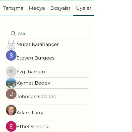
Tartışma
Medya
Dosyalar
Üyeler
Murat Karahançer
Steven Burgees
Ezgi barbun
Ezgi barbun
Kıymet Bedek
Johnson Charles
Adam Larry
Ethel Simons.