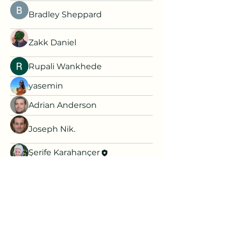
Bradley Sheppard
Zakk Daniel
Rupali Wankhede
yasemin
Adrian Anderson
Joseph Nik.
Şerife Karahançer
yasemin koşanlar
Akash Tyagi
aysin.ozdemir