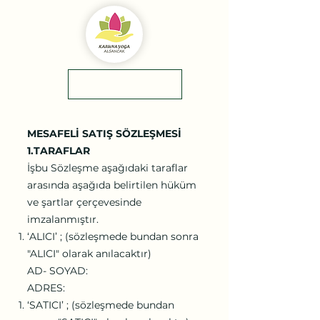
yol tarifi
0(545)5318775
MESAFELİ SATIŞ SÖZLEŞMESİ
1.TARAFLAR
İşbu Sözleşme aşağıdaki taraflar
arasında aşağıda belirtilen hüküm
ve şartlar çerçevesinde
imzalanmıştır.
‘ALICI’ ; (sözleşmede bundan sonra
"ALICI" olarak anılacaktır)
AD- SOYAD:
ADRES:
‘SATICI’ ; (sözleşmede bundan