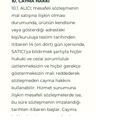
10. CAYMA HAKKI
10.1. ALICI; mesafeli sözleşmenin
mal satışına ilişkin olması
durumunda, ürünün kendisine
veya gösterdiği adresteki
kişi/kuruluşa teslim tarihinden
itibaren 14 (on dört) gün içerisinde,
SATICI’ya bildirmek şartıyla hiçbir
hukuki ve cezai sorumluluk
üstlenmeksizin ve hiçbir gerekçe
göstermeksizin malı reddederek
sözleşmeden cayma hakkını
kullanabilir. Hizmet sunumuna
ilişkin mesafeli sözleşmelerde ise,
bu süre sözleşmenin imzalandığı
tarihten itibaren başlar. Cayma
hakkı süresi sona ermeden önce,
tüketicinin onayı ile hizmetin
ifasına başlanan hizmet