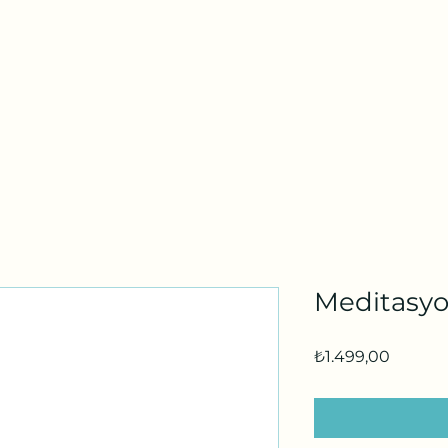
tel:
a
Online Randevu
Etkinlikler
Blog
Youtube
Daha fazl
Meditasyo
Fiyat
₺1.499,00