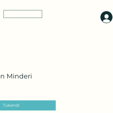
0(545)5318775
yol tarifi
a
n Minderi
Tükendi