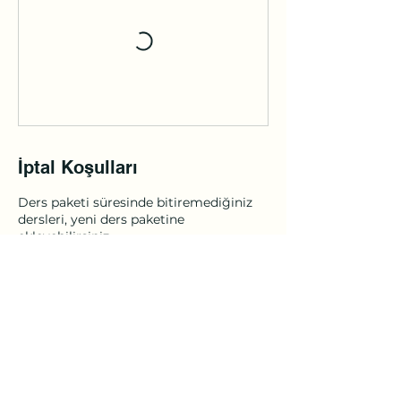
İptal Koşulları
Ders paketi süresinde bitiremediğiniz
dersleri, yeni ders paketine
ekleyebilirsiniz.
İletişim Bilgileri
Şehit Cengiz Topel Caddesi 6347. Sokak
Onurlular Apt, Bostanlı, 6347. Sk. No:5
No:5/B, 35590 Karşıyaka/İzmir, Türkiye