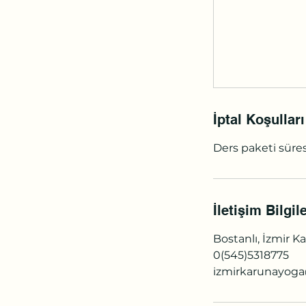
İptal Koşulları
Ders paketi süres
İletişim Bilgile
Bostanlı, İzmir K
0(545)5318775
izmirkarunayog