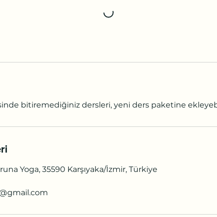
inde bitiremediğiniz dersleri, yeni ders paketine ekleyebil
ri
aruna Yoga, 35590 Karşıyaka/İzmir, Türkiye
a@gmail.com