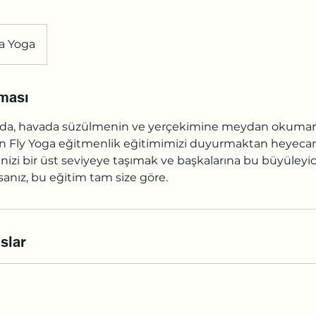
a Yoga
ması
a, havada süzülmenin ve yerçekimine meydan okumanı
n Fly Yoga eğitmenlik eğitimimizi duyurmaktan heyeca
nizi bir üst seviyeye taşımak ve başkalarına bu büyüleyici
anız, bu eğitim tam size göre.
slar