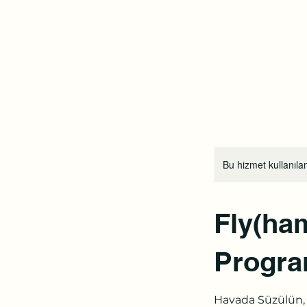
Bostanlı Karuna Yoga
Ana Sayfa
Ders Programı
Fiyat Listesi
Mağaz
Bu hizmet kullanılam
Fly(ha
Progra
Havada Süzülün,