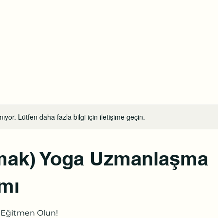
tel:
a
Online Randevu
Etkinlikler
Blog
Youtube
Daha fazl
ıyor. Lütfen daha fazla bilgi için iletişime geçin.
mak) Yoga Uzmanlaşma
mı
 Eğitmen Olun!