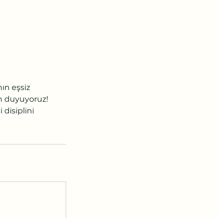
n eşsiz
n duyuyoruz!
 disiplini