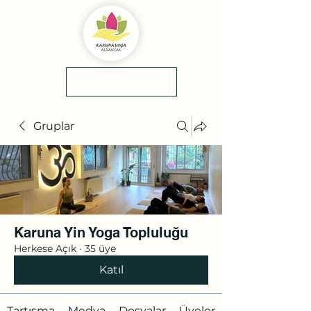
yol tarifi
0(545)5318775
Gruplar
Karuna Yin Yoga Topluluğu
Herkese Açık
·
35 üye
Katıl
Tartışma
Medya
Dosyalar
Üyeler