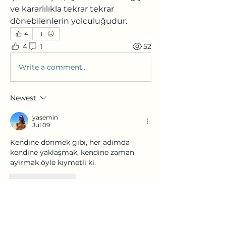
ve kararlılıkla tekrar tekrar 
dönebilenlerin yolculuğudur.
4
4
1
52
Write a comment...
Newest
yasemin
Jul 09
Kendine dönmek gibi, her adımda 
kendine yaklaşmak, kendine zaman 
ayirmak öyle kıymetli ki. 
Like
Reply
Hakkında
Gruba hoş geldiniz! Diğer üyelerle