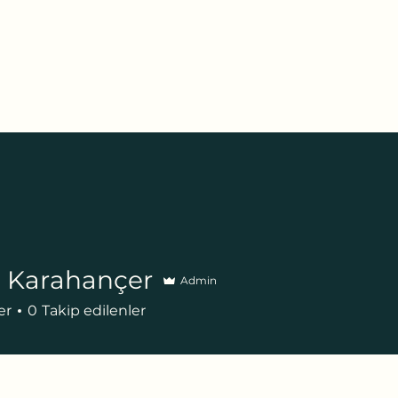
tel:
a
Online Randevu
Etkinlikler
Blog
Youtube
Daha fazl
e Karahançer
Admin
er
0
Takip edilenler