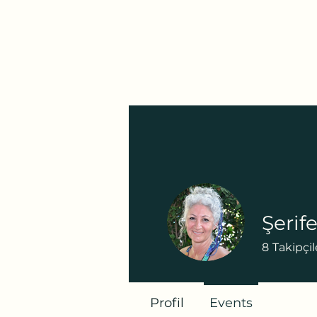
Bostanlı Karuna Yoga
Ana Sayfa
Ders Programı
Fiyat Listesi
Mağaz
Şerif
8
Takipçil
Profil
Events