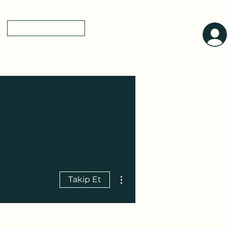
0(545)5318775
yol tarifi
a
Diğer Eylemler
Takip Et