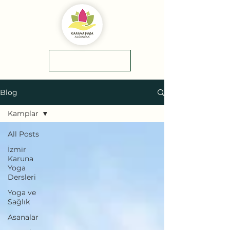
yol tarifi
0(545)5318775
Blog
Kamplar
All Posts
İzmir
Karuna
Yoga
Dersleri
Yoga ve
Sağlık
Asanalar