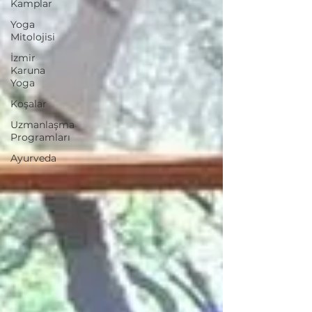
Kamplar
Yoga
Mitolojisi
İzmir
Karuna
Yoga
Koşalar
Uzmanlaşma
Programları
Ayurveda