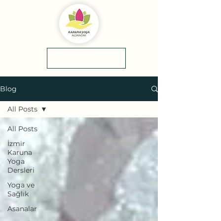
yol tarifi
0(545)5318775
Blog
All Posts
All Posts
İzmir
Karuna
Yoga
Dersleri
Yoga ve
Sağlık
Asanalar