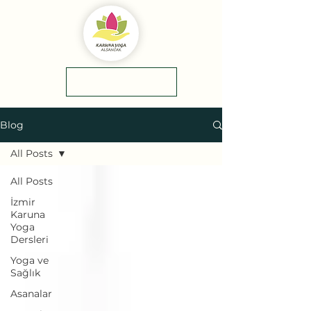
yol tarifi
0(545)5318775
Blog
All Posts
All Posts
İzmir
Karuna
Yoga
Dersleri
Yoga ve
Sağlık
Asanalar