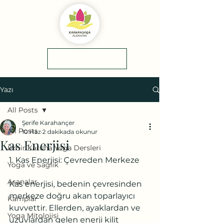
yol tarifi
0(545)5318775
Yazı
All Posts
Şerife Karahançer
All Posts
10 Haz
2 dakikada okunur
Kas Enerjisi
İzmir Karuna Yoga Dersleri
1. Kas Enerjisi: Çevreden Merkeze
Yoga ve Sağlık
Asanalar
Kas enerjisi, bedenin çevresinden 
merkeze doğru akan toparlayıcı 
Kamplar
kuvvettir. Ellerden, ayaklardan ve 
Yoga Mitolojisi
uzuvlardan gelen enerji kilit 