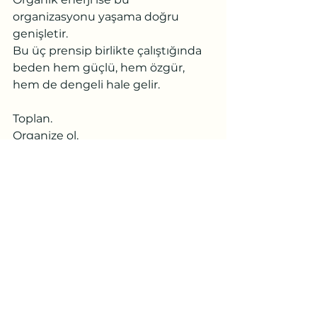
organizasyonu yaşama doğru 
genişletir.
Bu üç prensip birlikte çalıştığında 
beden hem güçlü, hem özgür, 
hem de dengeli hale gelir.
Toplan.
Organize ol.
Genişle.
Yoga hizalanmasının özü belki de 
bu üç kelimede saklıdır.