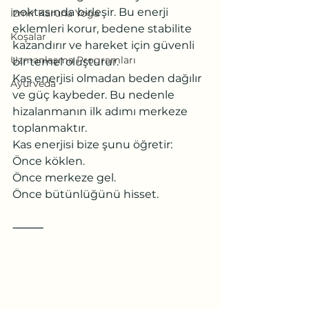
noktasında birleşir. Bu enerji 
İzmir Karuna Yoga
eklemleri korur, bedene stabilite 
Koşalar
kazandırır ve hareket için güvenli 
Uzmanlaşma Programları
bir temel oluşturur.
Kas enerjisi olmadan beden dağılır 
Ayurveda
ve güç kaybeder. Bu nedenle 
hizalanmanın ilk adımı merkeze 
toplanmaktır.
Kas enerjisi bize şunu öğretir:
Önce köklen.
Önce merkeze gel.
Önce bütünlüğünü hisset.
⸻