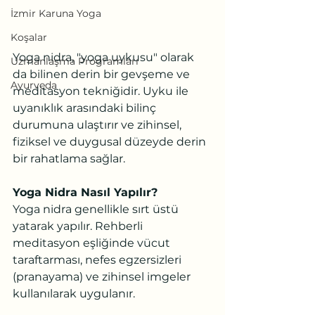
İzmir Karuna Yoga
Koşalar
Yoga nidra, "yoga uykusu" olarak 
Uzmanlaşma Programları
da bilinen derin bir gevşeme ve 
Ayurveda
meditasyon tekniğidir. Uyku ile 
uyanıklık arasındaki bilinç 
durumuna ulaştırır ve zihinsel, 
fiziksel ve duygusal düzeyde derin 
bir rahatlama sağlar.
Yoga Nidra Nasıl Yapılır?
Yoga nidra genellikle sırt üstü 
yatarak yapılır. Rehberli 
meditasyon eşliğinde vücut 
taraftarması, nefes egzersizleri 
(pranayama) ve zihinsel imgeler 
kullanılarak uygulanır.