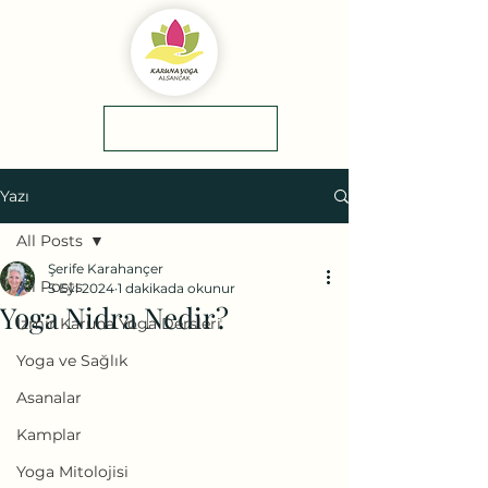
yol tarifi
0(545)5318775
Yazı
All Posts
Şerife Karahançer
All Posts
5 Eyl 2024
1 dakikada okunur
Yoga Nidra Nedir?
İzmir Karuna Yoga Dersleri
Yoga ve Sağlık
Asanalar
Kamplar
Yoga Mitolojisi