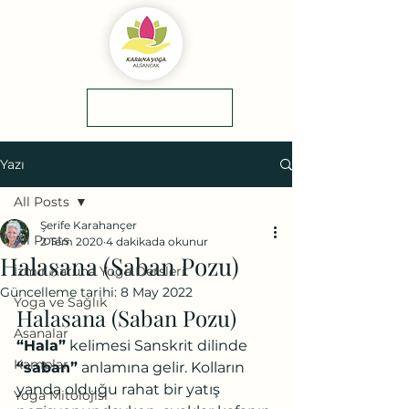
yol tarifi
0(545)5318775
Yazı
All Posts
Şerife Karahançer
All Posts
2 Tem 2020
4 dakikada okunur
Halasana (Saban Pozu)
İzmir Karuna Yoga Dersleri
Güncelleme tarihi:
8 May 2022
Yoga ve Sağlık
Halasana (Saban Pozu)
Asanalar
“Hala”
 kelimesi Sanskrit dilinde 
Kamplar
“saban”
 anlamına gelir. Kolların 
yanda olduğu rahat bir yatış 
Yoga Mitolojisi