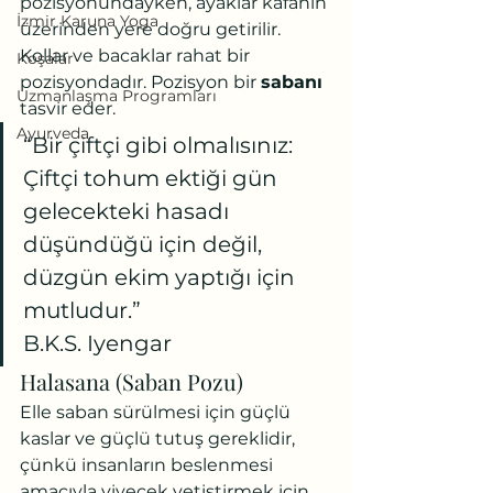
pozisyonundayken, ayaklar kafanın 
İzmir Karuna Yoga
üzerinden yere doğru getirilir. 
Kollar ve bacaklar rahat bir 
Koşalar
pozisyondadır. Pozisyon bir 
sabanı
Uzmanlaşma Programları
tasvir eder.
Ayurveda
“Bir çiftçi gibi olmalısınız: 
Çiftçi tohum ektiği gün 
gelecekteki hasadı 
düşündüğü için değil, 
düzgün ekim yaptığı için 
mutludur.”
B.K.S. Iyengar
Halasana (Saban Pozu)
Elle saban sürülmesi için güçlü 
kaslar ve güçlü tutuş gereklidir, 
çünkü insanların beslenmesi 
amacıyla yiyecek yetiştirmek için 