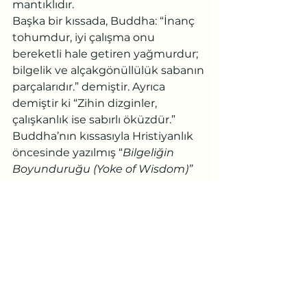
mantıklıdır.
Başka bir kıssada, Buddha: “İnanç 
tohumdur, iyi çalışma onu 
bereketli hale getiren yağmurdur; 
bilgelik ve alçakgönüllülük sabanın 
parçalarıdır.” demiştir. Ayrıca 
demiştir ki “Zihin dizginler, 
çalışkanlık ise sabırlı öküzdür.” 
Buddha’nın kıssasıyla Hristiyanlık 
öncesinde yazılmış “
Bilgeliğin 
Boyunduruğu (Yoke of Wisdom)”
arasında benzerlik vardır: 
“Boynunu boyunduruğun altına 
koy ve ruhunun talimatı almasına 
izin ver: onu bulmak zordur. Çok 
geçmeden işini yap, zamanı 
geldiğinde o sana ödülünü 
verecektir.
Doğu’da spiritüel arayışta olan 