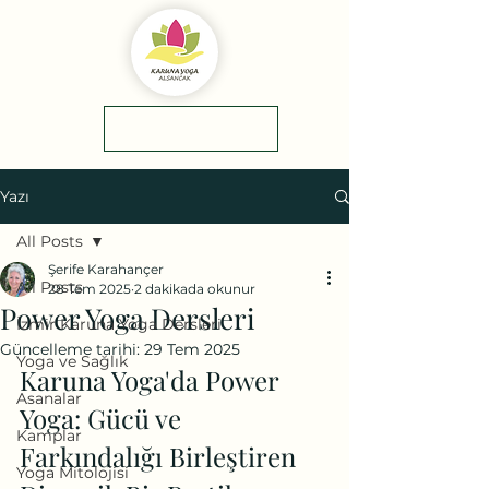
yol tarifi
0(545)5318775
Yazı
All Posts
Şerife Karahançer
All Posts
28 Tem 2025
2 dakikada okunur
Power Yoga Dersleri
İzmir Karuna Yoga Dersleri
Güncelleme tarihi:
29 Tem 2025
Yoga ve Sağlık
Karuna Yoga'da Power 
Asanalar
Yoga: Gücü ve 
Kamplar
Farkındalığı Birleştiren 
Yoga Mitolojisi