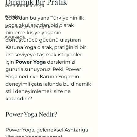
Dinamik Bir Pratik
İzmir Karuna Yoga
Koşalar
2006'dan bu yana Türkiye'nin ilk 
yoga okullarından biri olarak 
Uzmanlaşma Programları
binlerce kişiye yoganın 
Ayurveda
dönüştürücü gücünü ulaştıran 
Karuna Yoga olarak, pratiğinizi bir 
üst seviyeye taşımak isteyenler 
için 
Power Yoga
 derslerimizi 
gururla sunuyoruz. Peki, Power 
Yoga nedir ve Karuna Yoga'nın 
deneyimli çatısı altında bu dinamik 
stili deneyimlemek size ne 
kazandırır?
Power Yoga Nedir?
Power Yoga, geleneksel Ashtanga 