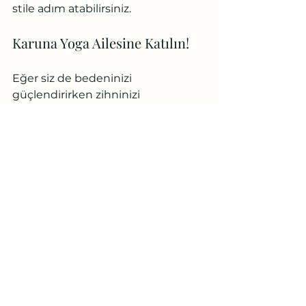
stile adım atabilirsiniz.
Karuna Yoga Ailesine Katılın!
Eğer siz de bedeninizi 
güçlendirirken zihninizi 
dinginleştirecek, enerjinizi 
yükseltecek ve kendinizi daha iyi 
hissetmenizi sağlayacak bir pratik 
arıyorsanız, Karuna Yoga'nın Power 
Yoga dersleri tam size göre!
Karuna Yoga'nın 2006'dan bu yana 
süregelen deneyimiyle Power 
Yoga'nın dönüştürücü gücünü 
keşfetmek için daha fazla 
beklemeyin. 
İlk dersinize kaydolmak ve 