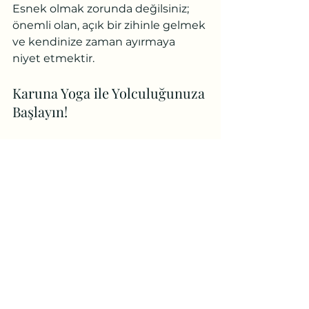
Esnek olmak zorunda değilsiniz; 
önemli olan, açık bir zihinle gelmek 
ve kendinize zaman ayırmaya 
niyet etmektir.
Karuna Yoga ile Yolculuğunuza 
Başlayın!
2006'dan beri binlerce kişiye yoga 
yolculuğunda rehberlik eden 
Karuna Yoga
 ailesine katılarak, Yin 
Yoga'nın derin ve dönüştürücü 
gücünü deneyimlemeye hazır 
mısınız? Başlangıç derslerimizle 
bedeninize, zihninize ve ruhunuza 
eşsiz bir dinleniş ve yenilenme 
armağan edin.