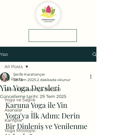
yol tarifi
0(545)5318775
Yazı
All Posts
Şerife Karahançer
All Posts
28 Tem 2025
2 dakikada okunur
Yin Yoga Dersleri
İzmir Karuna Yoga Dersleri
Güncelleme tarihi:
29 Tem 2025
Yoga ve Sağlık
Karuna Yoga ile Yin 
Asanalar
Yoga'ya İlk Adım: Derin 
Kamplar
Bir Dinleniş ve Yenilenme 
Yoga Mitolojisi