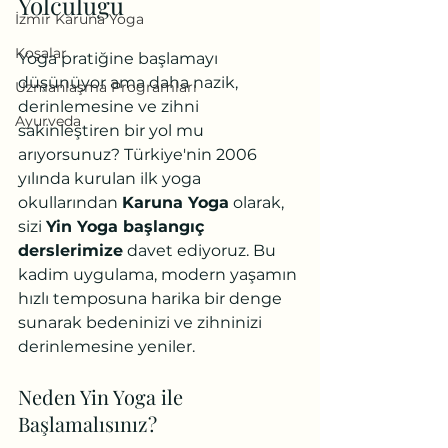
Yolculuğu
İzmir Karuna Yoga
Koşalar
Yoga pratiğine başlamayı 
düşünüyor ama daha nazik, 
Uzmanlaşma Programları
derinlemesine ve zihni 
Ayurveda
sakinleştiren bir yol mu 
arıyorsunuz? Türkiye'nin 2006 
yılında kurulan ilk yoga 
okullarından 
Karuna Yoga
 olarak, 
sizi 
Yin Yoga başlangıç 
derslerimize
 davet ediyoruz. Bu 
kadim uygulama, modern yaşamın 
hızlı temposuna harika bir denge 
sunarak bedeninizi ve zihninizi 
derinlemesine yeniler.
Neden Yin Yoga ile 
Başlamalısınız?