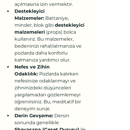
açılmasına izin vermektir.
Destekleyici 
Malzemeler:
 Battaniye, 
minder, blok gibi 
destekleyici 
malzemeleri
 (props) bolca 
kullanırız. Bu malzemeler, 
bedeninizi rahatlatmanıza ve 
pozlarda daha konforlu 
kalmanıza yardımcı olur.
Nefes ve Zihin 
Odaklılık:
 Pozlarda kalırken 
nefesinize odaklanmayı ve 
zihninizdeki düşünceleri 
yargılamadan gözlemlemeyi 
öğrenirsiniz. Bu, meditatif bir 
deneyim sunar.
Derin Gevşeme:
 Dersin 
sonunda genellikle 
Shavasana (Ceset Duruşu)
 ile 